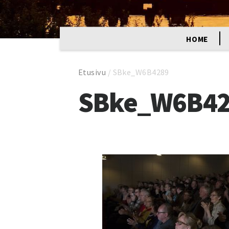
HOME
Etusivu
/
SBke_W6B4289
SBke_W6B42