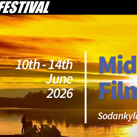
Mid
10th - 14th
June
Fil
2026
Sodankyl