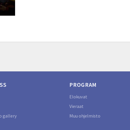
SS
PROGRAM
Elokuvat
Vieraat
 gallery
Muu ohjelmisto