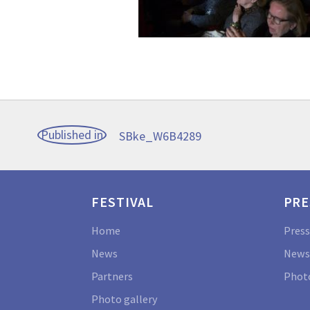
Post
Published in
SBke_W6B4289
navigation
FESTIVAL
PRE
Home
Press
News
News
Partners
Photo
Photo gallery