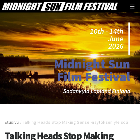
☰
10th - 14th
June
2026
Midnight Sun
Film Festival
Sodankylä Lapland Finland
Etusivu
/
Talking Heads Stop Making Sense -näytöksen yleisöä
Talking Heads Stop Making