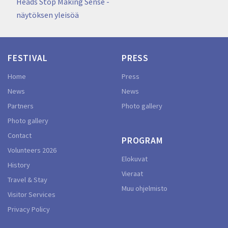
navigation
Heads Stop Making Sense -
näytöksen yleisöä
FESTIVAL
PRESS
Home
Press
News
News
Partners
Photo gallery
Photo gallery
Contact
PROGRAM
Volunteers 2026
Elokuvat
History
Vieraat
Travel & Stay
Muu ohjelmisto
Visitor Services
Privacy Policy