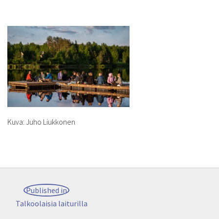
Kuva: Juho Liukkonen
Post
Published in
navigation
Talkoolaisia laiturilla