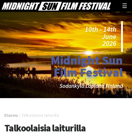
☰
10th - 14th
June
2026
Midnight Sun
Film Festival
Sodankylä Lapland Finland
Etusivu
/
Talkoolaisia laiturilla
Talkoolaisia laiturilla