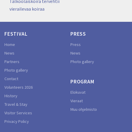
navigation
Talkoolaiskoira tervehtii
vierailevaa koiraa
FESTIVAL
PRESS
Home
Press
News
News
Partners
Photo gallery
Photo gallery
Contact
PROGRAM
Volunteers 2026
Elokuvat
History
Vieraat
Travel & Stay
Muu ohjelmisto
Visitor Services
Privacy Policy