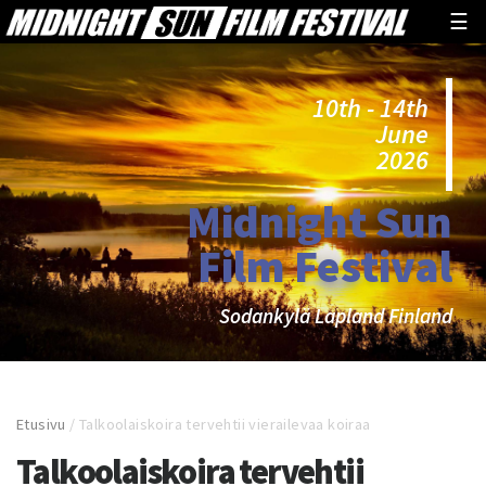
☰
10th - 14th
June
2026
Midnight Sun
Film Festival
Sodankylä Lapland Finland
Etusivu
/
Talkoolaiskoira tervehtii vierailevaa koiraa
Talkoolaiskoira tervehtii