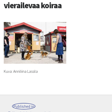
vierailevaa koiraa
Kuva: Anniliina Lassila
Post
Published in