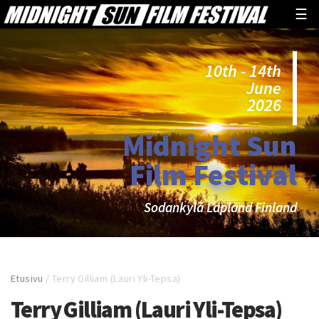
☰
10th - 14th
June
2026
Midnight Sun
Film Festival
Sodankylä Lapland Finland
Etusivu
/
Terry Gilliam (Lauri Yli-Tepsa)
Terry Gilliam (Lauri Yli-Tepsa)