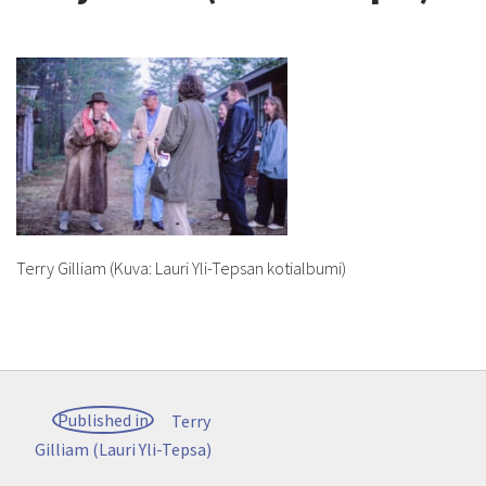
Terry Gilliam (Kuva: Lauri Yli-Tepsan kotialbumi)
Post
Published in
Terry
navigation
Gilliam (Lauri Yli-Tepsa)