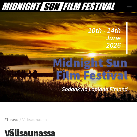
☰
10th - 14th
June
2026
Midnight Sun
Film Festival
Sodankylä Lapland Finland
Etusivu
/
Välisaunassa
Välisaunassa