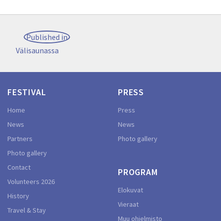
Post
Published in
navigation
Välisaunassa
FESTIVAL
PRESS
Home
Press
News
News
Partners
Photo gallery
Photo gallery
Contact
PROGRAM
Volunteers 2026
Elokuvat
History
Vieraat
Travel & Stay
Muu ohjelmisto