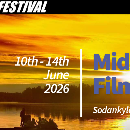
Mid
10th - 14th
June
Fil
2026
Sodankyl