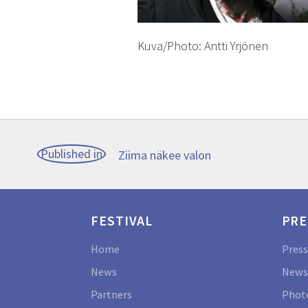
Kuva/Photo: Antti Yrjönen
Post
Published in
Ziima näkee valon
navigation
FESTIVAL
PRE
Home
Press
News
News
Partners
Photo