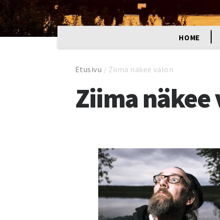
HOME
Etusivu
/
Ziima näkee valon
Ziima näkee 