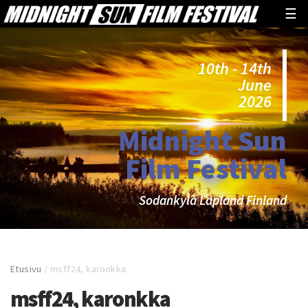
☰
10th - 14th
June
2026
Midnight Sun
Film Festival
Sodankylä Lapland Finland
Etusivu
/
msff24, karonkka
msff24, karonkka