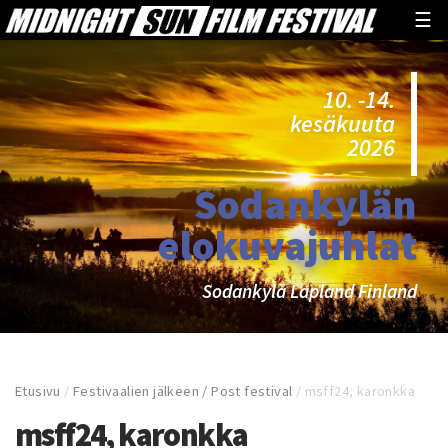
☰
10. -14.
kesäkuuta
2026
Sodankylän
elokuvajuhlat
Sodankylä Lapland Finland
Etusivu
/
Festivaalien jälkeen / Post festival
/
msff24, karonkka
msff24, karonkka