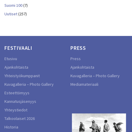
Suomi 100
(7)
Uutiset
(257)
FESTIVAALI
PRESS
Etusivu
Press
Ajankohtaista
Ajankohtaista
Yhteistyökumppanit
Kuvagalleria – Photo Gallery
Kuvagalleria – Photo Gallery
Mediamateriaali
Esteettömyys
Kannatusjäsenyys
Yhteystiedot
Talkoolaiset 2026
Historia