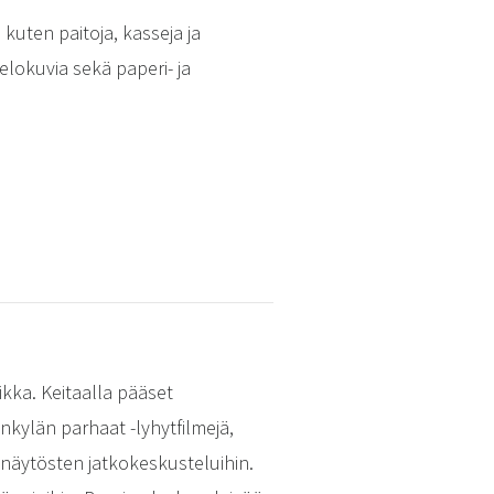
kuten paitoja, kasseja ja
elokuvia sekä paperi- ja
ikka. Keitaalla pääset
nkylän parhaat -lyhytfilmejä,
anäytösten jatkokeskusteluihin.