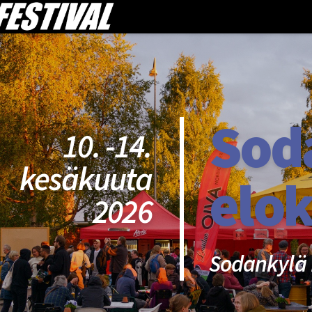
Sod
10. -14.
kesäkuuta
elok
2026
Sodankylä 