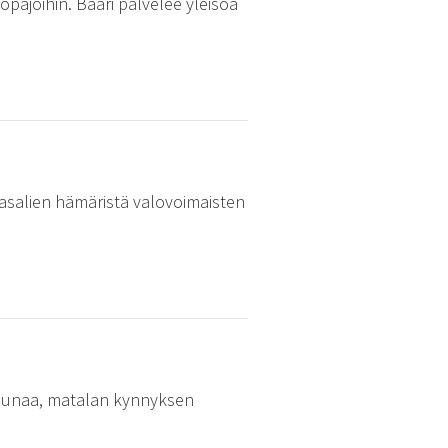
öpajoihin. Baari palvelee yleisöä
vasalien hämäristä valovoimaisten
, saunaa, matalan kynnyksen