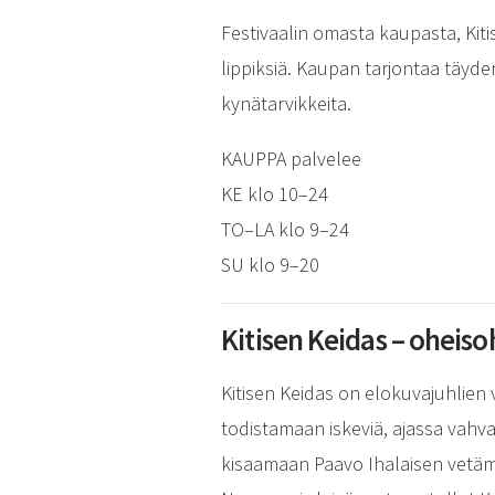
Festivaalin omasta kaupasta, Kiti
lippiksiä. Kaupan tarjontaa täyde
kynätarvikkeita.
KAUPPA palvelee
KE klo 10–24
TO–LA klo 9–24
SU klo 9–20
Kitisen Keidas – oheis
Kitisen Keidas on elokuvajuhlien 
todistamaan iskeviä, ajassa vahva
kisaamaan Paavo Ihalaisen vetämi