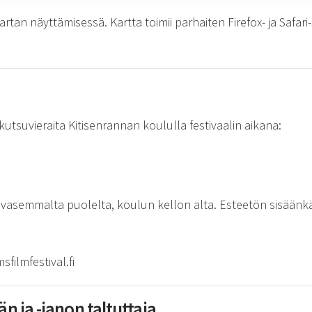
artan näyttämisessä. Kartta toimii parhaiten Firefox- ja Safar
a kutsuvieraita Kitisenrannan koululla festivaalin aikana:
vasemmalta puolelta, koulun kellon alta. Esteetön sisäänkäy
filmfestival.fi
än ja -janon taltuttaja