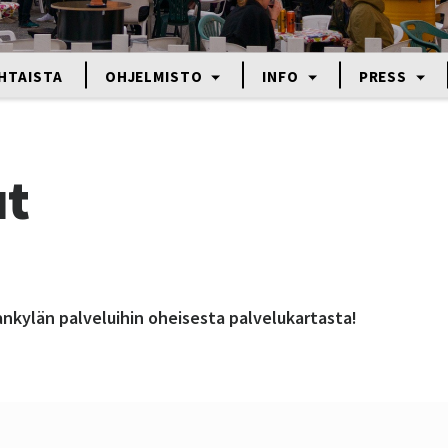
HTAISTA
OHJELMISTO
INFO
PRESS
ut
ankylän palveluihin oheisesta palvelukartasta!