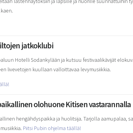
taan lastennäytöksiin ja lapsille ja nuorille suunnattuihin ty
lkaen.
-iltojen jatkoklubi
aluun Hotelli Sodankylään ja kutsuu festivaalikävijät eloku
lkeen livevetojen kuullaan valloittavaa levymusiikkia.
ällä!
n paikallinen olohuone Kitisen vastarannalla
 virallinen hengähdyspaikka ja huolitsija. Tarjolla aamupalaa
 musiikkia.
Piitsi Pubin ohjelma täällä!