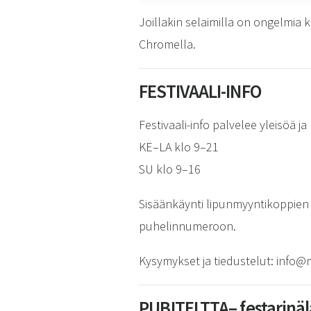
Joillakin selaimilla on ongelmia k
Chromella.
FESTIVAALI-INFO
Festivaali-info palvelee yleisöä j
KE–LA klo 9–21
SU klo 9–16
Sisäänkäynti lipunmyyntikoppien 
puhelinnumeroon.
Kysymykset ja tiedustelut: info@ms
PUBITELTTA
– festarinäl