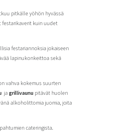
tkuu pitkälle yöhön hyvässä
 festarikaverit kuin uudet
llisia festariannoksia jokaiseen
tävää lapinukonkeittoa sekä
la on vahva kokemus suurten
u
ja
grillivaunu
pitävät huolen
änä alkoholittomia juomia, joita
apahtumien cateringista.