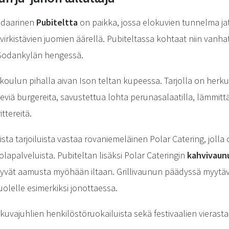
ndaarinen
Pubiteltta
on paikka, jossa elokuvien tunnelma ja
irkistävien juomien äärellä. Pubiteltassa kohtaat niin vanhat
 Sodankylän hengessä.
 koulun pihalla aivan Ison teltan kupeessa. Tarjolla on herku
viä burgereita, savustettua lohta perunasalaatilla, lämmit
ttereitä.
ista tarjoiluista vastaa rovaniemeläinen Polar Catering, jol
olapalveluista. Pubiteltan lisäksi Polar Cateringin
kahvivaun
äilyvät aamusta myöhään iltaan. Grillivaunun päädyssä myytäv
olelle esimerkiksi jonottaessa.
kuvajuhlien henkilöstöruokailuista sekä festivaalien vierast