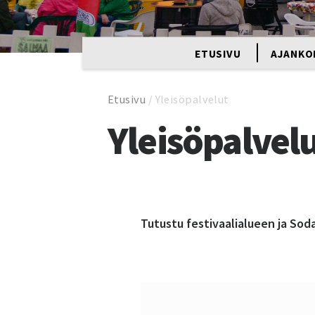
ETUSIVU
AJANKO
Etusivu
/
Yleisöpalvelut
Yleisöpalvel
Tutustu festivaalialueen ja Sod