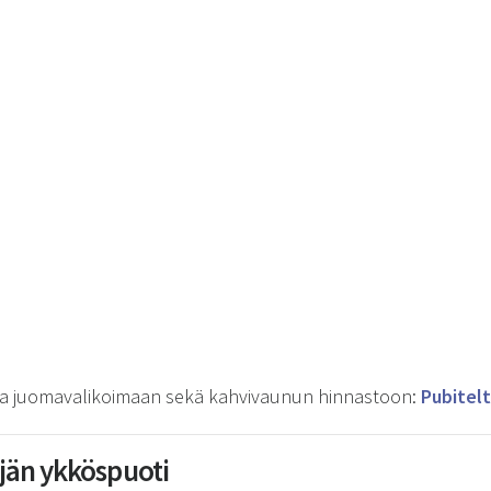
- ja juomavalikoimaan sekä kahvivaunun hinnastoon:
Pubitel
ijän ykköspuoti