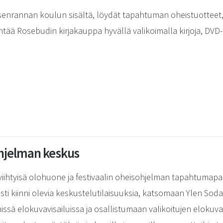
senrannan koulun sisältä, löydät tapahtuman oheistuotteet, 
ntää Rosebudin kirjakauppa hyvällä valikoimalla kirjoja, DVD-
ohjelman keskus
viihtyisä olohuone ja festivaalin oheisohjelman tapahtumapa
sti kiinni olevia keskustelutilaisuuksia, katsomaan Ylen Soda
ssä elokuvavisailuissa ja osallistumaan valikoitujen elokuv