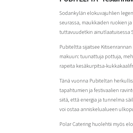
Sodankylän elokuvajuhlien lege
seurassa, maukkaiden ruokien ja v
tuttavuudetkin ainutlaatuisessa
Pubiteltta sijaitsee Kitisenrannan
makuun: tuunattuja pottuja, mehe
rapeita kesäkurpitsa-kukkakaalifri
Tänä vuonna Pubiteltan herkullis
tapahtumien ja festivaalien ravint
siitä, että energia ja tunnelma s
voi ostaa anniskelualueen ulkopu
Polar Catering huolehtii myös elo