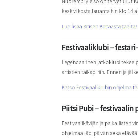
Nuorempi yleisö on tervetullut Kei
keskiviikosta lauantaihin klo 14 a
Lue lisää Kitisen Keitaasta täältä!
Festivaaliklubi – festari
Legendaarinen jatkoklubi tekee p
artistien taikapiiriin. Ennen ja jä
Katso Festivaaliklubin ohjelma tä
Piitsi Pubi – festivaali
Festivaalikävijän ja paikallisten
ohjelmaa läpi päivän sekä elävää