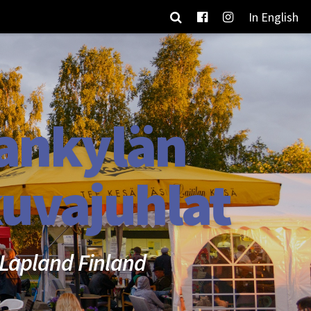
In English
ankylän
uvajuhlat
Lapland Finland