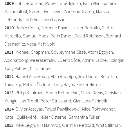
2009
: John Boorman, Robert Guédiguian, Fatih Akin, Samira
Makhmalbaf, Sergei Dvortsevoi, Andreas Dresen, Markku
Lehmuskallio & Anastasia Lapsui
2010
: Pedro Costa, Terence Davies, Javier Rebollo, Pietro
Marcello, Samuel Maoz, Pelin Esmer, David Robinson, Bernard
Eisenschitz, Vesa-Matti Loiri
2011
: Michael Chapman, Souleymane Cissé, Atom Egoyan,
Apichatpong Weerasethakul, Denis Côté, Athina Rachel Tsangari,
Tony Palmer, Nick James
2012
: Harriet Andersson, Alan Rudolph, Joe Dante, Béla Tarr,
Taina Elg, Ruben Östlund, Tony Rayns, Foster Hirsch
2013
: Philip Kaufman, Marco Bellocchio, Claire Denis, Christian
Mungiu, Jan Troell, Peter Strickland, Gian Luca Farinelli
2014
: Olivier Assayas, Paweł Pawlikowski, Alice Rohrwacher,
Katell Quillévéré, Hélier Cisterne, Samantha Fuller
2015
: Mike Leigh, Nils Malmros, Christian Petzold, Whit Stillman,