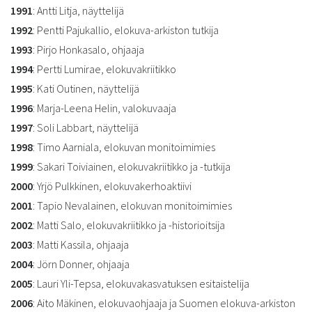
1991
: Antti Litja, näyttelijä
1992
: Pentti Pajukallio, elokuva-arkiston tutkija
1993
: Pirjo Honkasalo, ohjaaja
1994
: Pertti Lumirae, elokuvakriitikko
1995
: Kati Outinen, näyttelijä
1996
: Marja-Leena Helin, valokuvaaja
1997
: Soli Labbart, näyttelijä
1998
: Timo Aarniala, elokuvan monitoimimies
1999
: Sakari Toiviainen, elokuvakriitikko ja -tutkija
2000
: Yrjö Pulkkinen, elokuvakerhoaktiivi
2001
: Tapio Nevalainen, elokuvan monitoimimies
2002
: Matti Salo, elokuvakriitikko ja -historioitsija
2003
: Matti Kassila, ohjaaja
2004
: Jörn Donner, ohjaaja
2005
: Lauri Yli-Tepsa, elokuvakasvatuksen esitaistelija
2006
: Aito Mäkinen, elokuvaohjaaja ja Suomen elokuva-arkiston