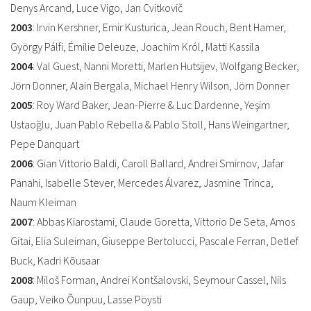
Denys Arcand, Luce Vigo, Jan Cvitkovič
2003
: Irvin Kershner, Emir Kusturica, Jean Rouch, Bent Hamer,
György Pálfi, Émilie Deleuze, Joachim Król, Matti Kassila
2004
: Val Guest, Nanni Moretti, Marlen Hutsijev, Wolfgang Becker,
Jörn Donner, Alain Bergala, Michael Henry Wilson, Jörn Donner
2005
: Roy Ward Baker, Jean-Pierre & Luc Dardenne, Yeşim
Ustaoğlu, Juan Pablo Rebella & Pablo Stoll, Hans Weingartner,
Pepe Danquart
2006
: Gian Vittorio Baldi, Caroll Ballard, Andrei Smirnov, Jafar
Panahi, Isabelle Stever, Mercedes Álvarez, Jasmine Trinca,
Naum Kleiman
2007
: Abbas Kiarostami, Claude Goretta, Vittorio De Seta, Amos
Gitai, Elia Suleiman, Giuseppe Bertolucci, Pascale Ferran, Detlef
Buck, Kadri Kõusaar
2008
: Miloš Forman, Andrei Kontšalovski, Seymour Cassel, Nils
Gaup, Veiko Õunpuu, Lasse Pöysti