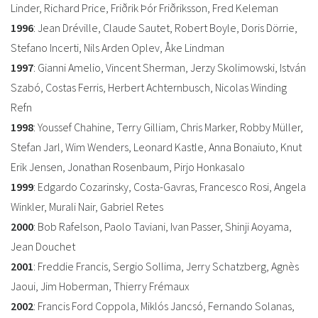
Linder, Richard Price, Friðrik Þór Friðriksson, Fred Keleman
1996
: Jean Dréville, Claude Sautet, Robert Boyle, Doris Dörrie,
Stefano Incerti, Nils Arden Oplev, Åke Lindman
1997
: Gianni Amelio, Vincent Sherman, Jerzy Skolimowski, István
Szabó, Costas Ferris, Herbert Achternbusch, Nicolas Winding
Refn
1998
: Youssef Chahine, Terry Gilliam, Chris Marker, Robby Müller,
Stefan Jarl, Wim Wenders, Leonard Kastle, Anna Bonaiuto, Knut
Erik Jensen, Jonathan Rosenbaum, Pirjo Honkasalo
1999
: Edgardo Cozarinsky, Costa-Gavras, Francesco Rosi, Angela
Winkler, Murali Nair, Gabriel Retes
2000
: Bob Rafelson, Paolo Taviani, Ivan Passer, Shinji Aoyama,
Jean Douchet
2001
: Freddie Francis, Sergio Sollima, Jerry Schatzberg, Agnès
Jaoui, Jim Hoberman, Thierry Frémaux
2002
: Francis Ford Coppola, Miklós Jancsó, Fernando Solanas,