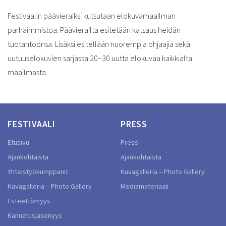
Festivaalin päävieraiksi kutsutaan elokuvamaailman
parhaimmistoa. Päävierailta esitetään katsaus heidän
tuotantoonsa. Lisäksi esitellään nuorempia ohjaajia sekä
uutuuselokuvien sarjassa 20–30 uutta elokuvaa kaikkialta
maailmasta.
FESTIVAALI
PRESS
Etusivu
Press
Ajankohtaista
Ajankohtaista
Yhteistyökumppanit
Kuvagalleria – Photo Gallery
Kuvagalleria – Photo Gallery
Mediamateriaali
Esteettömyys
Kannatusjäsenyys