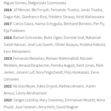
Miguel Gomes, Małgorzata Szumowska
2016
: Jiří Menzel, Bill Forsyth, Fernando Trueba, Jonás Trueba,
Dagur Kári, Gianfranco Rosi, Frédéric Strauss, Kirsti Wallasvaara
2017
: Carlos Saura, Hanna Schygulla, Bertrand Bonello, Per Fly,
Eija Pokkinen
2018
: Barbet Schroeder, Bulle Ogier, Dominik Graf, Mahamat-
Saleh Haroun, José Luis Guerín, Olivier Assayas, Kristiina Halkola,
Eero Melasniemi
2019
: Fernando Meirelles, Mohsen Makhmalbaf, Marzieh
Meshkini, Arnaud Desplechin, Pernilla August, Kent Jones, Mark
Jenkin, Johann Lurf, Nora Fingscheidt, Pirjo Honkasalo, Eeva
Litmanen
2022
: Nicolas Meyer, Ildikó Enyedi, Mathieu Amalric, Karim
Aïnouz, Lenny Abrahamson
2023:
Sergei Loznitsa, Mary Sweeney, Emmanuel Mouret, Alma
Pöysti, Jussi Vatanen, Anna Hints, David Wagner