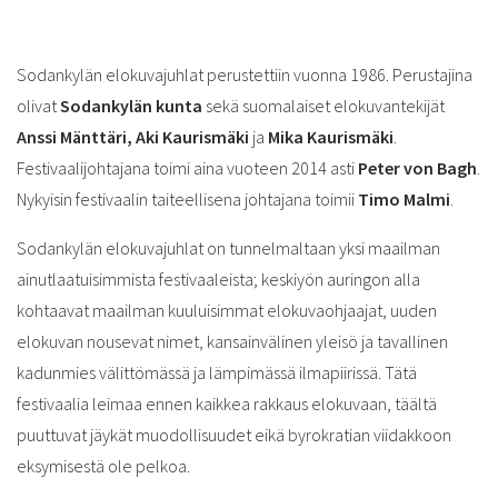
Sodankylän elokuvajuhlat perustettiin vuonna 1986. Perustajina
olivat
Sodankylän kunta
sekä suomalaiset elokuvantekijät
Anssi Mänttäri,
Aki Kaurismäki
ja
Mika Kaurismäki
.
Festivaalijohtajana toimi aina vuoteen 2014 asti
Peter von Bagh
.
Nykyisin festivaalin taiteellisena johtajana toimii
Timo Malmi
.
Sodankylän elokuvajuhlat on tunnelmaltaan yksi maailman
ainutlaatuisimmista festivaaleista; keskiyön auringon alla
kohtaavat maailman kuuluisimmat elokuvaohjaajat, uuden
elokuvan nousevat nimet, kansainvälinen yleisö ja tavallinen
kadunmies välittömässä ja lämpimässä ilmapiirissä. Tätä
festivaalia leimaa ennen kaikkea rakkaus elokuvaan, täältä
puuttuvat jäykät muodollisuudet eikä byrokratian viidakkoon
eksymisestä ole pelkoa.