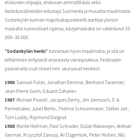
elokuvien ohjaajia, elokuvan ammattilaisia sekä
tiedotusvälineiden edustaja Suomesta ja muualta maailmasta.
Sodankylän kunnan majoituskapasiteetti asettaa yleisön
määrälle luonnolliset rajansa, kävijämääräksi on vakiintunut 33
000–35 000.
”Sodankylän henki”
tunnetaan hyvin maailmalla, ja sitä on
kiittäminen erityisesti ansiokasta vierasjoukkoa. Festivaalin
päävieraita ovat olleet mm. seuraavat henkilöt:
1986
: Samuel Fuller, Jonathan Demme, Bertrand Tavernier,
Jean-Pierre Gorin, Eduard Zahariev
1987
: Michael Powell, Jacques Demy, Jim Jarmusch, D. A.
Pennebaker, Juliet Berto, Thelma Schoonmaker, Stefan Jarl,
Tom Luddy, Raymond Durgnat
1988
: Monte Hellman, Paul Schrader, Dušan Makavejev, Aleksei
German, Krzysztof Zanussi, Ali Özgentürk, Peter Wollen, Nils