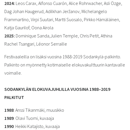
2024:
Leos Carax, Alfonso Cuarón, Alice Rohrwacher, Asli Özge,
Dag Johan Haugerud, Adilkhan Jeržanov, Michelangelo
Frammartino, Virpi Suutari, Martti Suosalo, Pirkko Hämäläinen,
Katja Gaurilof, Oona Airola
2025:
Dominique Sanda,Julien Temple, Chris Petit, Athina
Rachel Tsangari, Léonor Serraille
Festivaaleilla on lisäksi vuosina 1988-2019 Sodankylä-palkinto.
Palkinto on myönnetty kotimaiselle elokuvakulttuurin kantavalle
voimalle.
SODANKYLÄN ELOKUVAJUHLILLA VUOSINA 1988–2019
PALKITUT
1988
: Anssi Tikanmäki, muusikko
1989
: Olavi Tuomi, kuvaaja
1990
: Heikki Katajisto, kuvaaja