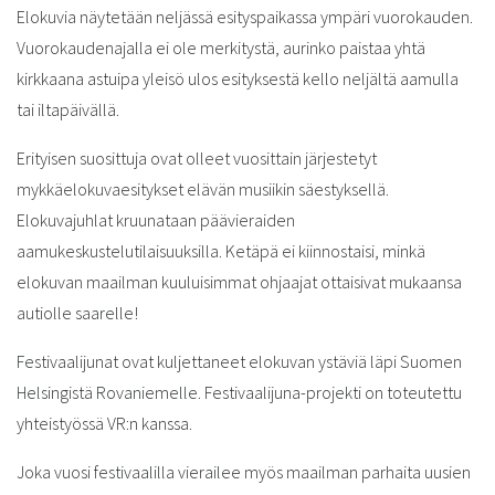
Elokuvia näytetään neljässä esityspaikassa ympäri vuorokauden.
Vuorokaudenajalla ei ole merkitystä, aurinko paistaa yhtä
kirkkaana astuipa yleisö ulos esityksestä kello neljältä aamulla
tai iltapäivällä.
Erityisen suosittuja ovat olleet vuosittain järjestetyt
mykkäelokuvaesitykset elävän musiikin säestyksellä.
Elokuvajuhlat kruunataan päävieraiden
aamukeskustelutilaisuuksilla. Ketäpä ei kiinnostaisi, minkä
elokuvan maailman kuuluisimmat ohjaajat ottaisivat mukaansa
autiolle saarelle!
Festivaalijunat ovat kuljettaneet elokuvan ystäviä läpi Suomen
Helsingistä Rovaniemelle. Festivaalijuna-projekti on toteutettu
yhteistyössä VR:n kanssa.
Joka vuosi festivaalilla vierailee myös maailman parhaita uusien