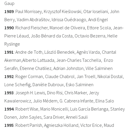
Gaup
1989
: Paul Morrissey, Krzysztof Kieślowski, Otar Ioseliani, John
Berry, Vadim Abdrašitov, Idrissa Ouédraogo, Andi Engel
1990
: Richard Fleischer, Manoel de Oliveira, Ettore Scola, Jean-
Pierre Léaud, João Bénard da Costa, Octavio Bezerra, Helle
Ryslinge
1991
: Andre de Toth, László Benedek, Agnès Varda, Chantal
Akerman,Alberto Lattuada, Jean-Charles Tacchella, Enzo
Serafin, Étienne Chatiliez, Adrian Johnston, Ville Salminen
1992
: Roger Corman, Claude Chabrol, Jan Troell, Nikolai Dostal,
Lone Scherfig, Danièle Dubroux, Esko Salminen
1993
: Joseph H. Lewis, Dino Risi, Chris Marker, Jerzy
Kawalerowicz, Julio Médem, G. Cabrera Infante, Elina Salo
1994
: Robert Wise, Mario Monicelli, Luis García Berlanga, Stanley
Donen, John Sayles, Sara Driver, Anneli Sauli
1995
: Robert Parrish, Agnieszka Holland, Victor Erice, Maud