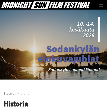
☰
10. -14.
kesäkuuta
2026
Sodankylän
elokuvajuhlat
Sodankylä Lapland Finland
Etusivu
/
Historia
Historia