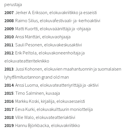
perustaja
2007
: Jerker A. Eriksson, elokuvakriitikko ja esseisti
2008
: Raimo Silius, elokuvafestivaali- ja -kerhoaktiivi
2009
: Matti Kuortti, elokuvaäänittäjä ja -ohjaaja
2010
: Anssi Mänttäri, elokuvaohjaaja
2011
: Sauli Pesonen, elokuvakeskusaktiivi
2012
: Erik Peltola, elokuvakoneenhoitaja ja
elokuvateatteriteknikko
2013
: Jussi Kohonen, elokuvien maahantuonnin ja suomalaisen
lyhytfilmituotannon grand old man
2014
: Anssi Luoma, elokuvateatteriyrittäjä ja -aktiivi
2015
: Timo Salminen, kuvaaja
2016
: Markku Koski, kirjailija, elokuvaesseisti
2017
: Eeva Kurki, elokuvakulttuurin moniottelija
2018
: Ville Walo, elokuvateatteriaktiivi
2019
: Hannu Björkbacka, elokuvakriitikko