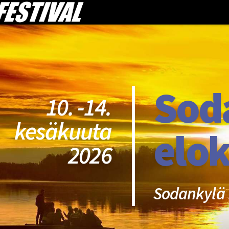
Sod
10. -14.
kesäkuuta
elok
2026
Sodankylä 