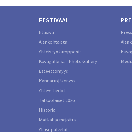
FESTIVAALI
PRE
Etusivu
Press
Ajankohtaista
Ajank
Yhteistyökumppanit
Kuvag
Kuvagalleria – Photo Gallery
Media
Esteettömyys
Kannatusjäsenyys
Yhteystiedot
Talkoolaiset 2026
Historia
Matkat ja majoitus
Yleisöpalvelut