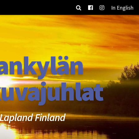
In English
ankylän
uvajuhlat
Lapland Finland