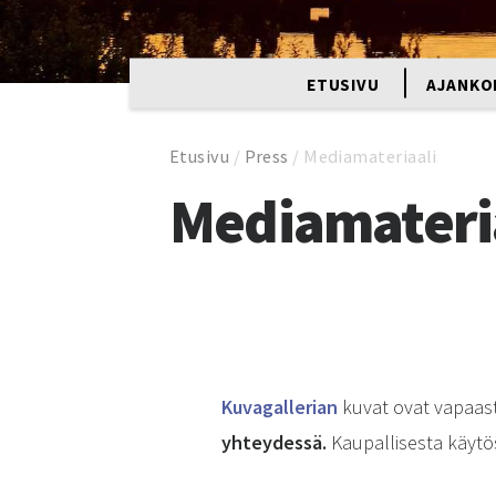
ETUSIVU
AJANKO
Etusivu
/
Press
/
Mediamateriaali
Mediamateri
Kuvagallerian
kuvat ovat vapaast
yhteydessä.
Kaupallisesta käytö