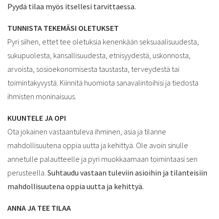
Pyydä tilaa myös itsellesi tarvittaessa.
TUNNISTA TEKEMÄSI OLETUKSET
Pyri siihen, ettet tee oletuksia kenenkään seksuaalisuudesta,
sukupuolesta, kansallisuudesta, etnisyydestä, uskonnosta,
arvoista, sosioekonomisesta taustasta, terveydestä tai
toimintakyvystä.
Kiinnitä huomiota sanavalintoihisi ja tiedosta
ihmisten moninaisuus.
KUUNTELE JA OPI
Ota jokainen vastaantuleva ihminen, asia ja tilanne
mahdollisuutena oppia uutta ja kehittyä. Ole avoin sinulle
annetulle palautteelle ja pyri muokkaamaan toimintaasi sen
perusteella.
Suhtaudu vastaan tuleviin asioihin ja tilanteisiin
mahdollisuutena oppia uutta ja kehittyä.
ANNA JA TEE TILAA