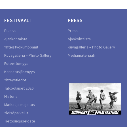
FESTIVAALI
PRESS
Etusivu
Press
Ajankohtaista
Ajankohtaista
Yhteistyökumppanit
Kuvagalleria – Photo Gallery
Kuvagalleria – Photo Gallery
Mediamateriaali
Esteettömyys
Kannatusjäsenyys
Yhteystiedot
Talkoolaiset 2026
Historia
Matkat ja majoitus
Yleisöpalvelut
Tietosuojaseloste