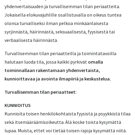
yhdenvertaisuuden ja turvallisemman tilan periaatteita.
Jokaisella elokuvajuhlille osallistuvalla on oikeus tuntea
olonsa turvalliseksi ilman pelkoa minkäänlaisesta
syrjinnästä, häirinnästä, seksuaalisesta, fyysisestä tai
verbaalisesta häirinnästä.
Turvallisemman tilan periaatteilla ja toimintatavoilla
halutaan luoda tila, jossa kaikki pyrkivät
omalla
toiminnallaan rakentamaan yhdenvertaista,
kunnioittavaa ja avointa ilmapiiriä ja keskustelua.
Turvallisemman tilan periaatteet:
KUNNIOITUS
Kunnioita toisen henkilökohtaista fyysistä ja psyykkistä tilaa
sekä itsemääräämisoikeutta. Älä koske toista kysymättä
lupaa. Muista, ettet voi tietää toisen rajoja kysymättä niitä.