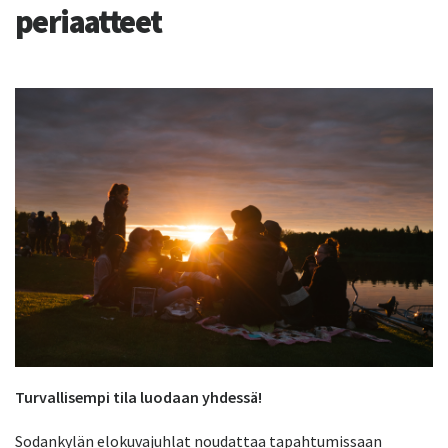
periaatteet
Turvallisempi tila luodaan yhdessä!
Sodankylän elokuvajuhlat
noudattaa tapahtumissaan