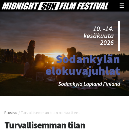
☰
10. -14.
kesäkuuta
2026
Sodankylän
elokuvajuhlat
Sodankylä Lapland Finland
Etusivu
/
Turvallisemman tilan periaatteet
Turvallisemman tilan