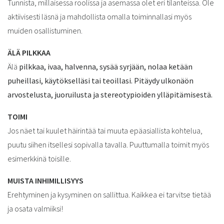
Tunnista, millaisessa roolissa ja asemassa olet eri tilanteissa. Ole
aktiivisesti läsnä ja mahdollista omalla toiminnallasi myös
muiden osallistuminen.
ÄLÄ PILKKAA
Älä
pilkkaa, ivaa, halvenna, sysää syrjään, nolaa ketään
puheillasi, käytökselläsi tai teoillasi. Pitäydy ulkonäön
arvostelusta, juoruilusta ja stereotypioiden ylläpitämisestä.
TOIMI
Jos näet tai kuulet häirintää tai muuta epäasiallista kohtelua,
puutu siihen itsellesi sopivalla tavalla. Puuttumalla toimit myös
esimerkkinä toisille.
MUISTA INHIMILLISYYS
Erehtyminen ja kysyminen on sallittua. Kaikkea ei tarvitse tietää
ja osata valmiiksi!