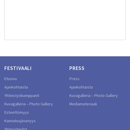
FESTIVAALI
PRESS
Etusivu
Press
Ajankohtaista
Ajankohtaista
Yhteistyökumppanit
Kuvagalleria – Photo Gallery
Kuvagalleria – Photo Gallery
Mediamateriaali
Esteettömyys
Kannatusjäsenyys
Yhteystiedot