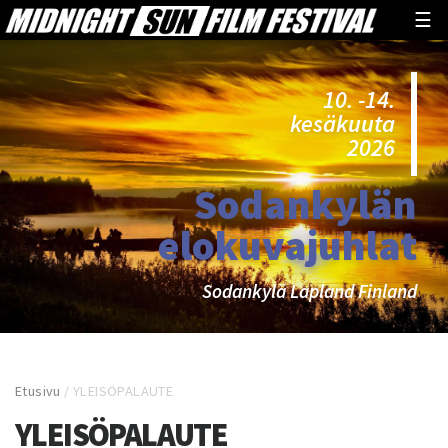
☰
10. -14.
kesäkuuta
2026
Sodankylän
elokuvajuhlat
Sodankylä Lapland Finland
Etusivu
/
YLEISÖPALAUTE
YLEISÖPALAUTE