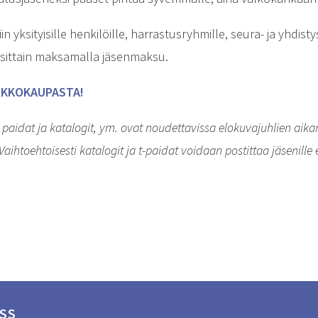
yksityisille henkilöille, harrastusryhmille, seura- ja yhdistyst
uosittain maksamalla jäsenmaksu.
RKKOKAUPASTA!
aidat ja katalogit, ym. ovat noudettavissa elokuvajuhlien aikana
Vaihtoehtoisesti katalogit ja t-paidat voidaan postittaa jäsenille
SS