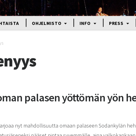
HTAISTA
OHJELMISTO
INFO
PRESS
ys
enyys
oman palasen yöttömän yön h
 tarjoaa nyt mahdollisuutta omaan palaseen Sodankylän heh
tusjäseneksi pääset pintaa syvemmälle, aina valkokankaan 