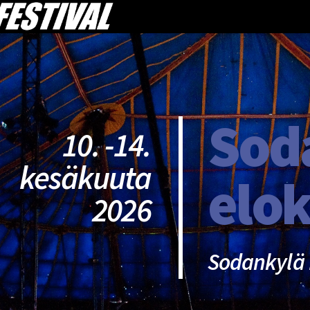
Sod
10. -14.
kesäkuuta
elok
2026
Sodankylä 