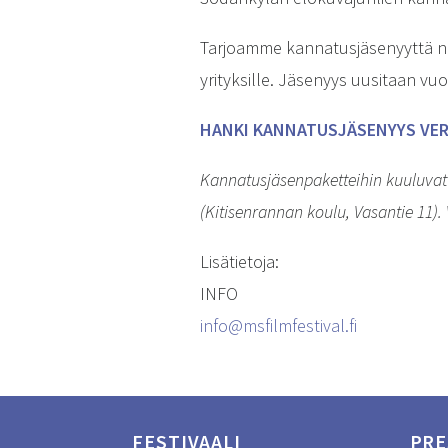
Tarjoamme kannatusjäsenyyttä niin 
yrityksille. Jäsenyys uusitaan v
HANKI KANNATUSJÄSENYYS VE
Kannatusjäsenpaketteihin kuuluvat p
(Kitisenrannan koulu, Vasantie 11). 
Lisätietoja:
INFO
info@msfilmfestival.fi
FESTIVAALI
PRE