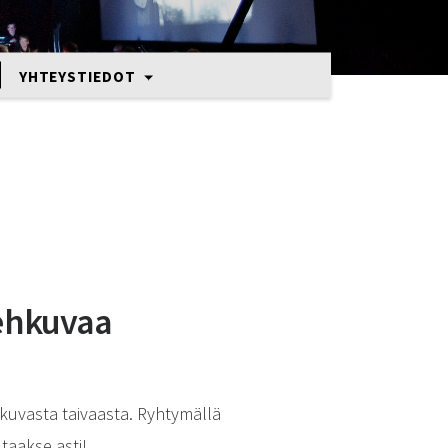
YHTEYSTIEDOT
ehkuvaa
kuvasta taivaasta. Ryhtymällä
taakse asti!