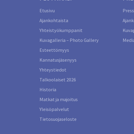
Etusivu
Press
Ajankohtaista
Ajank
Yhteistyökumppanit
Kuvag
Kuvagalleria – Photo Gallery
Media
Esteettömyys
Kannatusjäsenyys
Yhteystiedot
Talkoolaiset 2026
Historia
Matkat ja majoitus
Yleisöpalvelut
Tietosuojaseloste