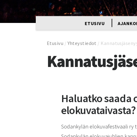
ETUSIVU
AJANKO
Etusivu
/
Yhteystiedot
/
Kannatusjäseny
Kannatusjäs
Haluatko saada 
elokuvataivasta?
Sodankylän elokuvafestivaali ry
Sodankylän elokuvajuhlien kanna