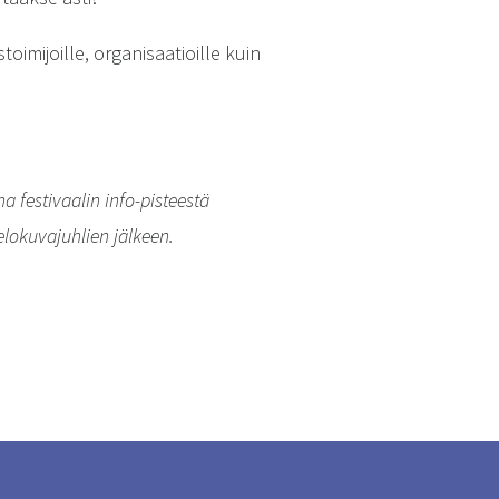
oimijoille, organisaatioille kuin
 festivaalin info-pisteestä
 elokuvajuhlien jälkeen.