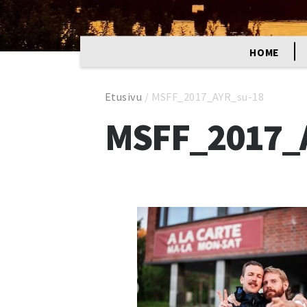
HOME
Etusivu
/
MSFF_2017_AYR_su-18
MSFF_2017_