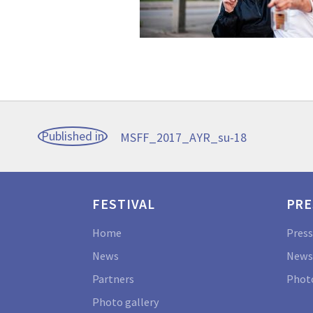
Post
Published in
MSFF_2017_AYR_su-18
navigation
FESTIVAL
PRE
Home
Press
News
News
Partners
Photo
Photo gallery