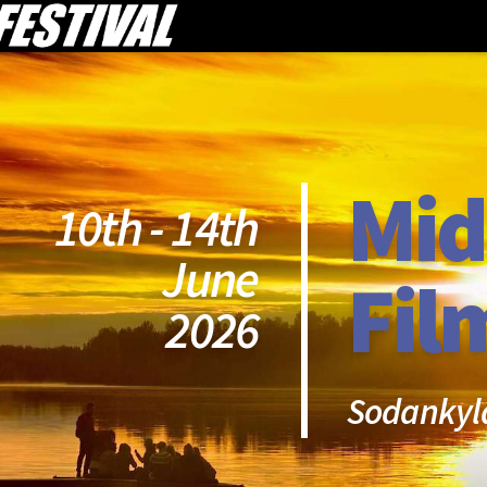
Mid
10th - 14th
June
Fil
2026
Sodankyl