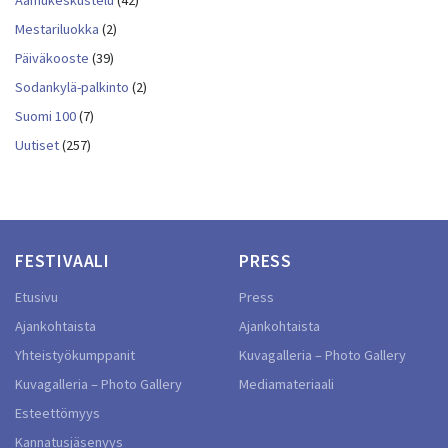
Aamukeskustelu
(42)
Mestariluokka
(2)
Päiväkooste
(39)
Sodankylä-palkinto
(2)
Suomi 100
(7)
Uutiset
(257)
FESTIVAALI
PRESS
Etusivu
Press
Ajankohtaista
Ajankohtaista
Yhteistyökumppanit
Kuvagalleria – Photo Gallery
Kuvagalleria – Photo Gallery
Mediamateriaali
Esteettömyys
Kannatusjäsenyys