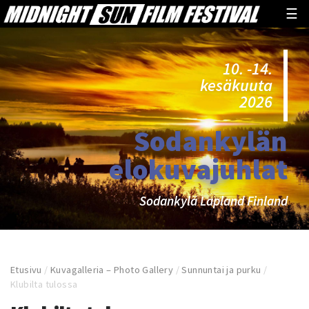
☰
10. -14.
kesäkuuta
2026
Sodankylän
elokuvajuhlat
Sodankylä Lapland Finland
Etusivu
/
Kuvagalleria – Photo Gallery
/
Sunnuntai ja purku
/
Klubilta tulossa