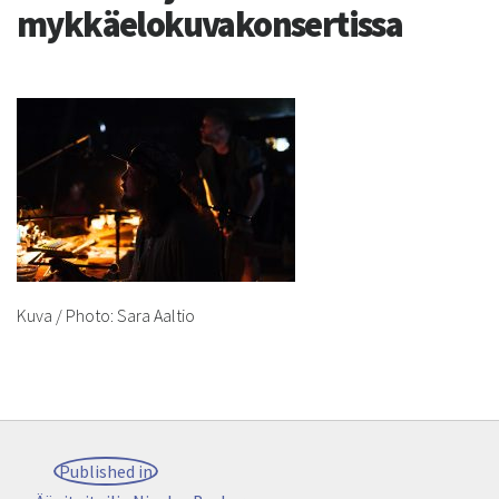
mykkäelokuvakonsertissa
Kuva / Photo: Sara Aaltio
Post
Published in
navigation