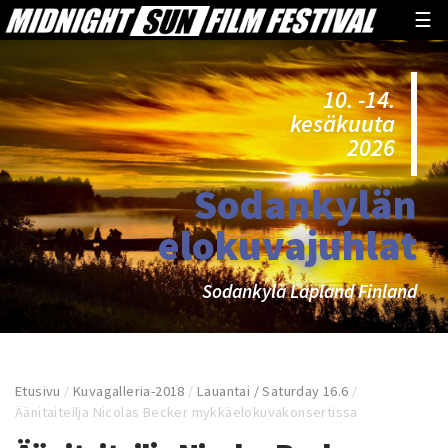
☰
10. -14.
kesäkuuta
2026
Sodankylän
elokuvajuhlat
Sodankylä Lapland Finland
Etusivu
/
Kuvagalleria-2018
/
Lauantai / Saturday 16.6
/
Äänitaiteilja Nicolas Becker mykkäelokuvakonsertissa