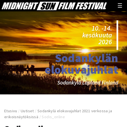
☰
10. -14.
kesäkuuta
2026
Sodankylän
elokuvajuhlat
Sodankylä Lapland Finland
Etusivu
/
Uutiset
/
Sodankylä elokuvajuhlat 2021 verkossa ja
erikoisnäytöksissä
/
Sodis_online