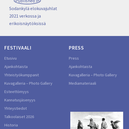
Artikkelien
Published in
selaus
Sodankylä elokuvajuhlat
2021 verkossa ja
erikoisnäytöksissä
FESTIVAALI
PRESS
Etusivu
Press
Ajankohtaista
Ajankohtaista
Yhteistyökumppanit
Kuvagalleria – Photo Gallery
Kuvagalleria – Photo Gallery
Mediamateriaali
Esteettömyys
Kannatusjäsenyys
Yhteystiedot
Talkoolaiset 2026
Historia