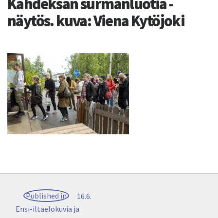
Kahdeksan surmanluotia -
näytös. kuva: Viena Kytöjoki
Artikkelien
Published in
16.6.
selaus
Ensi-iltaelokuvia ja