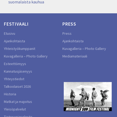
suomalaista kauhua
FESTIVAALI
PRESS
Etusivu
Press
Ajankohtaista
Ajankohtaista
Yhteistyökumppanit
Kuvagalleria – Photo Gallery
Kuvagalleria – Photo Gallery
Mediamateriaali
Esteettömyys
Kannatusjäsenyys
Yhteystiedot
Talkoolaiset 2026
Historia
Matkat ja majoitus
Yleisöpalvelut
Tietosuojaseloste