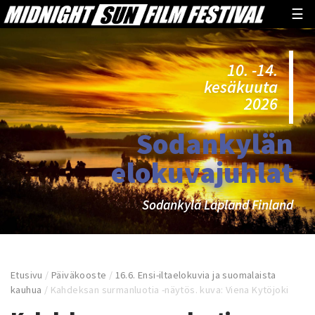
☰
10. -14.
kesäkuuta
2026
Sodankylän
elokuvajuhlat
Sodankylä Lapland Finland
Etusivu
/
Päiväkooste
/
16.6. Ensi-iltaelokuvia ja suomalaista
kauhua
/
Kahdeksan surmanluotia -näytös. kuva: Viena Kytöjoki