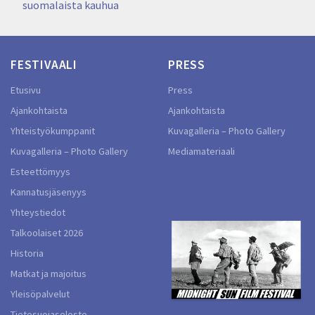
suomalaista kauhua
FESTIVAALI
PRESS
Etusivu
Press
Ajankohtaista
Ajankohtaista
Yhteistyökumppanit
Kuvagalleria – Photo Gallery
Kuvagalleria – Photo Gallery
Mediamateriaali
Esteettömyys
Kannatusjäsenyys
Yhteystiedot
Talkoolaiset 2026
Historia
Matkat ja majoitus
Yleisöpalvelut
Tietosuojaseloste