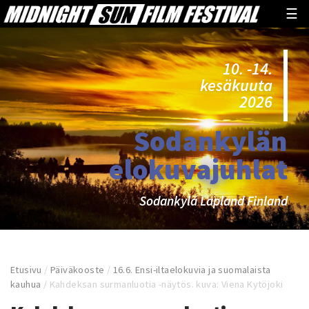
☰
10. -14.
kesäkuuta
2026
Sodankylän
elokuvajuhlat
Sodankylä Lapland Finland
Etusivu
/
Päiväkooste
/
16.6. Ensi-iltaelokuvia ja suomalaista
kauhua
/
Kahdeksan surmanluotia -näytös. kuva: Viena Kytöjoki