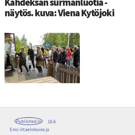
Kahdeksan surmanluotia -
näytös. kuva: Viena Kytöjoki
Artikkelien
Published in
16.6.
selaus
Ensi-iltaelokuvia ja