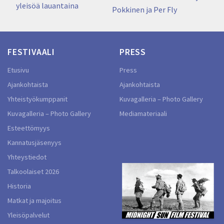
yleisöä lauantaina
post:
Pokkinen ja Per Fly
FESTIVAALI
PRESS
Etusivu
Press
Ajankohtaista
Ajankohtaista
Yhteistyökumppanit
Kuvagalleria – Photo Gallery
Kuvagalleria – Photo Gallery
Mediamateriaali
Esteettömyys
Kannatusjäsenyys
Yhteystiedot
Talkoolaiset 2026
Historia
Matkat ja majoitus
Yleisöpalvelut