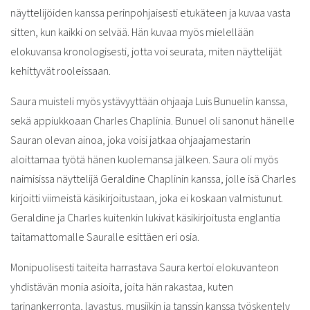
näyttelijöiden kanssa perinpohjaisesti etukäteen ja kuvaa vasta
sitten, kun kaikki on selvää. Hän kuvaa myös mielellään
elokuvansa kronologisesti, jotta voi seurata, miten näyttelijät
kehittyvät rooleissaan.
Saura muisteli myös ystävyyttään ohjaaja Luis Bunuelin kanssa,
sekä appiukkoaan Charles Chaplinia. Bunuel oli sanonut hänelle
Sauran olevan ainoa, joka voisi jatkaa ohjaajamestarin
aloittamaa työtä hänen kuolemansa jälkeen. Saura oli myös
naimisissa näyttelijä Geraldine Chaplinin kanssa, jolle isä Charles
kirjoitti viimeistä käsikirjoitustaan, joka ei koskaan valmistunut.
Geraldine ja Charles kuitenkin lukivat käsikirjoitusta englantia
taitamattomalle Sauralle esittäen eri osia.
Monipuolisesti taiteita harrastava Saura kertoi elokuvanteon
yhdistävän monia asioita, joita hän rakastaa, kuten
tarinankerronta, lavastus, musiikin ja tanssin kanssa työskentely