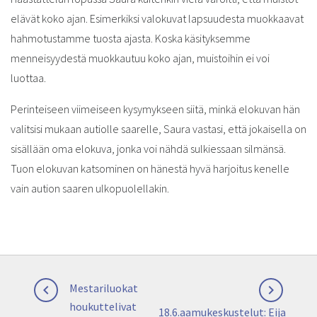
elävät koko ajan. Esimerkiksi valokuvat lapsuudesta muokkaavat
hahmotustamme tuosta ajasta. Koska käsityksemme
menneisyydestä muokkautuu koko ajan, muistoihin ei voi
luottaa.
Perinteiseen viimeiseen kysymykseen siitä, minkä elokuvan hän
valitsisi mukaan autiolle saarelle, Saura vastasi, että jokaisella on
sisällään oma elokuva, jonka voi nähdä sulkiessaan silmänsä.
Tuon elokuvan katsominen on hänestä hyvä harjoitus kenelle
vain aution saaren ulkopuolellakin.
Artikkelien
Previous
Mestariluokat


selaus
post:
houkuttelivat
Next
18.6.aamukeskustelut: Eija