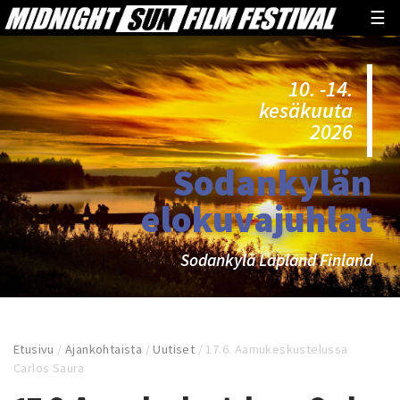
☰
10. -14.
kesäkuuta
2026
Sodankylän
elokuvajuhlat
Sodankylä Lapland Finland
Etusivu
/
Ajankohtaista
/
Uutiset
/
17.6. Aamukeskustelussa
Carlos Saura