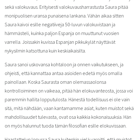
sekä valokuvaus. Erityisesti valokuvausharrastusta Saura pitää
monipuolisen uransa punaisena lankana. Vähän aikaa sitten
Saura kaivoi esille negatiiveja 50-luvun valokuvistaan ja
hämmästeli, kuinka paljon Espanja on muuttunut vuosien
varrella. Joissakin kuvissa Espanjan pikkukylät näyttävät
nykysilmin katsottuna kuin keskiaikaisilta.
Saura sanoi uskovansa kohtaloon ja onnen vaikutukseen, ja
ohjeisti, että kannattaa antaa asioiden edetä myös omalla
painollaan. Koska Saurasta oman olemassaolonsa
kontrolloiminen on vaikeaa, pitää hän elokuvanteosta, jossa voi
paremmin hallita lopputulosta. Hänestä todellisuus ei ole vain
sitä, mitä nähdään, vaan kantamamme asiat, kuten muistot sekä
mahdollisuudet tulevasta, ovat osa kaikkia kokonaisuuksia. Hän
on myös halunnut tuoda tämän filosofian esille elokuvissaan.
Haastattelun lopussa Saura kuitenkin vielä varoitti, että muistot