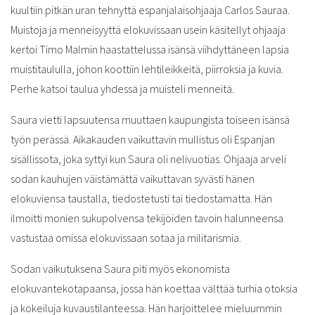
kuultiin pitkän uran tehnyttä espanjalaisohjaaja Carlos Sauraa.
Muistoja ja menneisyyttä elokuvissaan usein käsitellyt ohjaaja
kertoi Timo Malmin haastattelussa isänsä viihdyttäneen lapsia
muistitaululla, johon koottiin lehtileikkeitä, piirroksia ja kuvia.
Perhe katsoi taulua yhdessä ja muisteli menneitä.
Saura vietti lapsuutensa muuttaen kaupungista toiseen isänsä
työn perässä. Aikakauden vaikuttavin mullistus oli Espanjan
sisällissota, joka syttyi kun Saura oli nelivuotias. Ohjaaja arveli
sodan kauhujen väistämättä vaikuttavan syvästi hänen
elokuviensa taustalla, tiedostetusti tai tiedostamatta. Hän
ilmoitti monien sukupolvensa tekijöiden tavoin halunneensa
vastustaa omissa elokuvissaan sotaa ja militarismia.
Sodan vaikutuksena Saura piti myös ekonomista
elokuvantekotapaansa, jossa hän koettaa välttää turhia otoksia
ja kokeiluja kuvaustilanteessa. Hän harjoittelee mieluummin