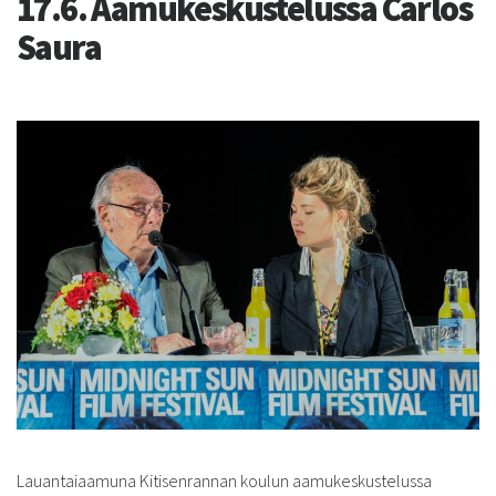
17.6. Aamukeskustelussa Carlos
Saura
Lauantaiaamuna Kitisenrannan koulun aamukeskustelussa