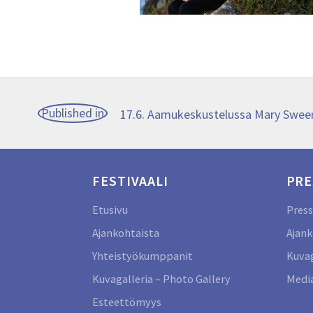
Artikkelien
Published in
17.6. Aamukeskustelussa Mary Swee
selaus
FESTIVAALI
PRE
Etusivu
Press
Ajankohtaista
Ajank
Yhteistyökumppanit
Kuvag
Kuvagalleria – Photo Gallery
Media
Esteettömyys