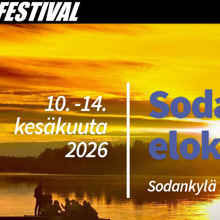
Sod
10. -14.
kesäkuuta
elok
2026
Sodankylä 