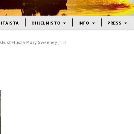
HTAISTA
OHJELMISTO
INFO
PRESS
eskustelussa Mary Sweeney
/
03