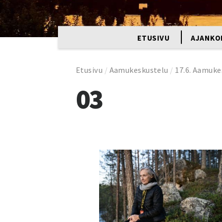
ETUSIVU
AJANKO
Etusivu
/
Aamukeskustelu
/
17.6. Aamuk
03