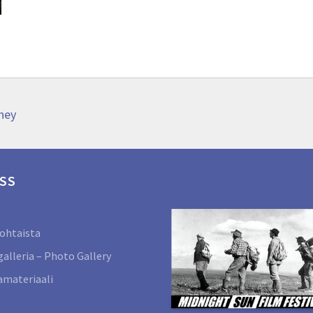
ney
SS
ohtaista
alleria – Photo Gallery
materiaali