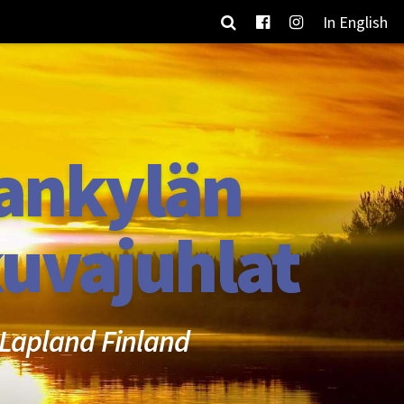
In English
ankylän
uvajuhlat
Lapland Finland