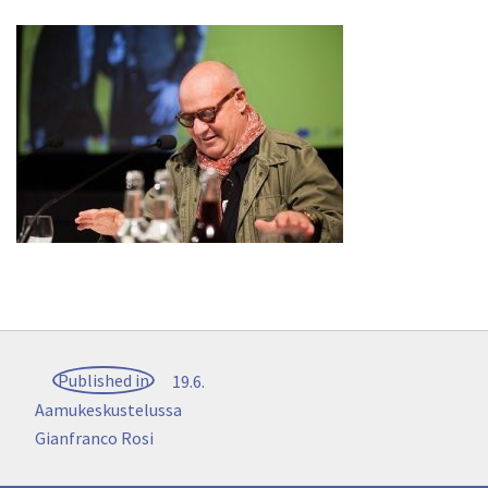
Artikkelien
Published in
19.6.
selaus
Aamukeskustelussa
Gianfranco Rosi