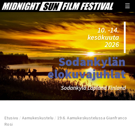
☰
10. -14.
kesäkuuta
2026
Sodankylän
elokuvajuhlat
Sodankylä Lapland Finland
Etusivu
/
Aamukeskustelu
/
19.6. Aamukeskustelussa Gianfranco
Rosi