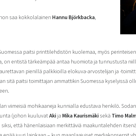
non saa kokkolalainen
Hannu Björkbacka
,
Suomessa paitsi printtilehdistön kuolemaa, myös perinteise
oa, on entistä tärkeämpää antaa huomiota ja tunnustusta niill
urettavan pienillä palkkioilla elokuva-arvostelijan ja -toimit
an sitä paitsi toimittajan ammattikin Suomessa kyselyissä oll
een.
lan viimeisiä mohikaaneja kunnialla edustava henkilö. Soda
ikunta (johon kuuluvat
Aki
ja
Mika Kaurismäki
sekä
Timo Malm
siksi, että hänenlaisiaan merkittäviä maakuntalehden itsenä
le enää juuri lainkaan – kun maanlaajuiset mediakonsernit y