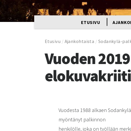
ETUSIVU
AJANKO
Etusivu
/
Ajankohtaista
/
Sodankylä-pal
Vuoden 2019
elokuvakriit
Vuodesta 1988 alkaen Sodankylän
myöntänyt palkinnon
henkilölle, joka on työllään merk