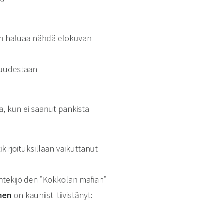
än haluaa nähdä elokuvan
lluudestaan
na, kun ei saanut pankista
kirjoituksillaan vaikuttanut
ntekijöiden ”Kokkolan mafian”
nen
on kauniisti tiivistänyt: