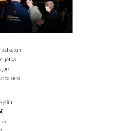
n palkatun
e, jotka
tajan
ut toiseksi
nkylän
i
)
isiä
hä