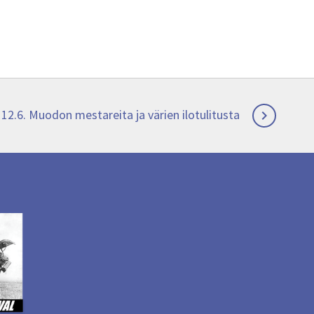
Next
12.6. Muodon mestareita ja värien ilotulitusta

post: