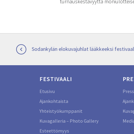
turnauskestävyyttä moniulotteisel
Artikkelien
Previous
Sodankylän elokuvajuhlat lääkkeeksi festivaa

post:
selaus
FESTIVAALI
PRE
Etusivu
Press
Ajankohtaista
Ajank
Yhteistyökumppanit
Kuvag
Kuvagalleria – Photo Gallery
Media
Esteettömyys