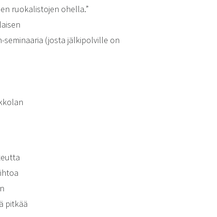
jen ruokalistojen ohella.”
laisen
minaaria (josta jälkipolville on
okkolan
teutta
aihtoa
en
ä pitkää