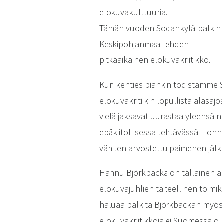
elokuvakulttuuria.
Tämän vuoden Sodankylä-palkin
Keskipohjanmaa-lehden
pitkäaikainen elokuvakriitikko.
Kun kenties piankin todistamme 
elokuvakritiikin lopullista alasaj
vielä jaksavat uurastaa yleensä na
epäkiitollisessa tehtävässä – onh
vähiten arvostettu paimenen jälk
Hannu Björkbacka on tällainen a
elokuvajuhlien taiteellinen toim
haluaa palkita Björkbackan myös 
elokuvakriitikkoja ei Suomessa o