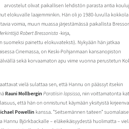
arvostelut olivat paikallisen lehdistön parasta antia koulu
t elokuvalle laajemminkin. Hän oli jo 1980-luvulla kokkola
a voimia, muun muassa järjestämässä paikallista Bresson-se
erkintöjä Robert Bressonista
-kirja,
 suomeksi painettu elokuvateksti). Nykyään hän jatkaa
aisessa Cinemassa, on Keski-Pohjanmaan kansanopiston
ä Kälviällä sekä korvaamaton apu viime vuonna perustetun K
aattavat vielä sulattaa sen, että Hannu on päässyt itsekin
änä
Rauni Mollbergin
Paratiisin lapsissa
, niin voittamatonta ka
alaisuus, että hän on onnistunut käymään yksityistä kirjeenv
ichael Powellin
kanssa. ”Seitsemännen taiteen” suomalais
aa Hannu Björkbackalle – eläkeikäisyydestä huolimatta – viel