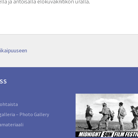
la ja antoisalla elokuvakriitikon uralla.
likaipuuseen
SS
ohtaista
alleria – Photo Gallery
materiaali