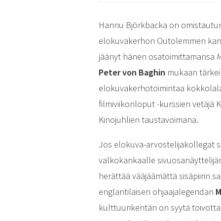
Hannu Björkbacka on omistautunu
elokuvakerhon Outolemmen kantavi
jäänyt hänen osatoimittamansa
M
Peter von Baghin
mukaan tärkein
elokuvakerhotoimintaa kokkolal
filmiviikonloput -kurssien vetäj
Kinojuhlien taustavoimana.
Jos elokuva-arvostelijakollegat s
valkokankaalle sivuosanäyttelij
herättää vääjäämättä sisäpiirin s
englantilaisen ohjaajalegendan
M
kulttuurikentän on syytä toivott