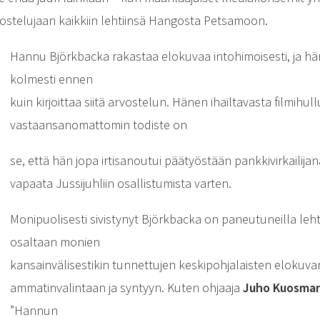
telujaan kaikkiin lehtiinsä Hangosta Petsamoon.
Hannu Björkbacka rakastaa elokuvaa intohimoisesti, ja h
kolmesti ennen
kuin kirjoittaa siitä arvostelun. Hänen ihailtavasta filmihu
vastaansanomattomin todiste on
se, että hän jopa irtisanoutui päätyöstään pankkivirkailija
vapaata Jussijuhliin osallistumista varten.
Monipuolisesti sivistynyt Björkbacka on paneutuneilla lehti
osaltaan monien
kansainvälisestikin tunnettujen keskipohjalaisten elokuva
ammatinvalintaan ja syntyyn. Kuten ohjaaja
Juho Kuosma
”Hannun