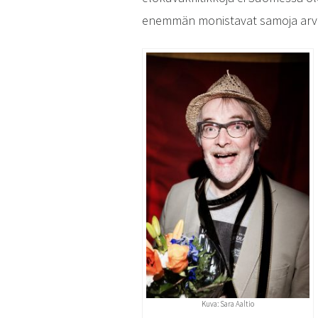
enemmän monistavat samoja arvos
Kuva: Sara Aaltio