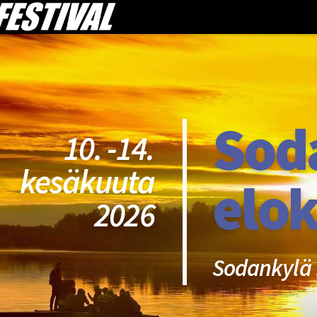
Sod
10. -14.
kesäkuuta
elok
2026
Sodankylä 