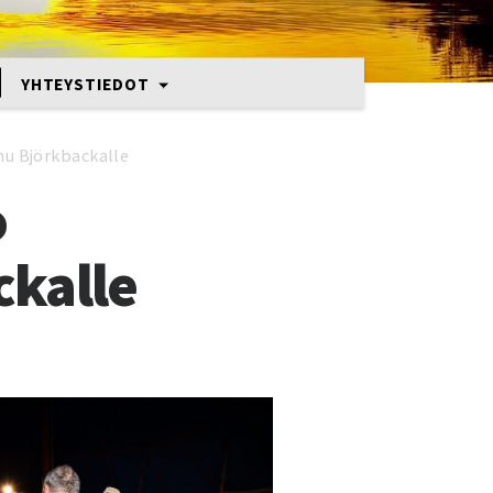
YHTEYSTIEDOT
nu Björkbackalle
o
ckalle