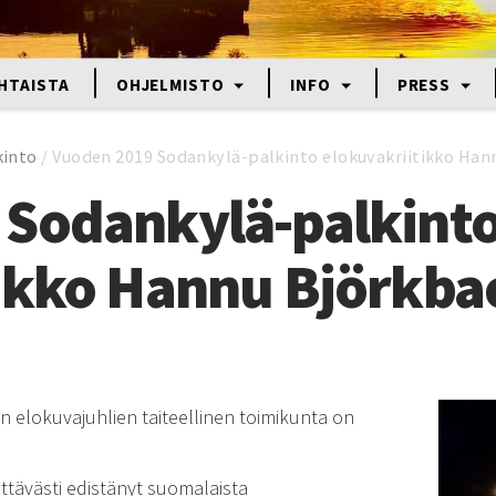
HTAISTA
OHJELMISTO
INFO
PRESS
kinto
/
Vuoden 2019 Sodankylä-palkinto elokuvakriitikko Han
 Sodankylä-palkint
ikko Hannu Björkba
 elokuvajuhlien taiteellinen toimikunta on
ittävästi edistänyt suomalaista