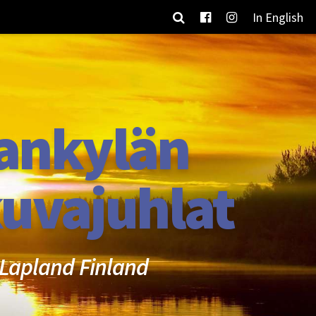
In English
ankylän
uvajuhlat
Lapland Finland