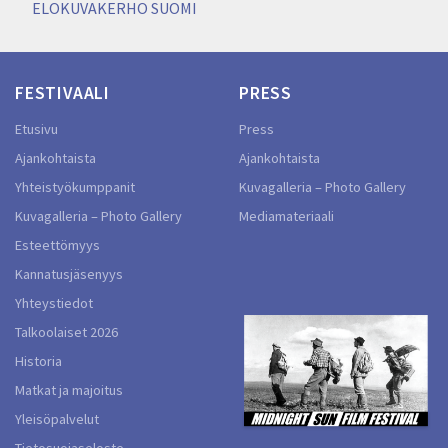
selaus
ELOKUVAKERHO SUOMI
FESTIVAALI
PRESS
Etusivu
Press
Ajankohtaista
Ajankohtaista
Yhteistyökumppanit
Kuvagalleria – Photo Gallery
Kuvagalleria – Photo Gallery
Mediamateriaali
Esteettömyys
Kannatusjäsenyys
Yhteystiedot
Talkoolaiset 2026
Historia
Matkat ja majoitus
Yleisöpalvelut