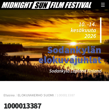
☰
10. -14.
kesäkuuta
2026
Sodankylän
elokuvajuhlat
Sodankylä Lapland Finland
Etusivu
/
ELOKUVAKERHO SUOMI
/
1000013387
1000013387