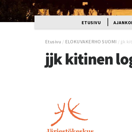
ETUSIVU
AJANKO
Etusivu
/
ELOKUVAKERHO SUOMI
/
jjk k
jjk kitinen l