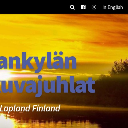
In English
ankylän
uvajuhlat
Lapland Finland