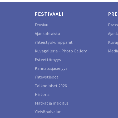
FESTIVAALI
PRE
Etusivu
Press
Ajankohtaista
Ajank
Yhteistyökumppanit
Kuvag
Kuvagalleria – Photo Gallery
Media
Esteettömyys
Kannatusjäsenyys
Yhteystiedot
Talkoolaiset 2026
Historia
Matkat ja majoitus
Yleisöpalvelut