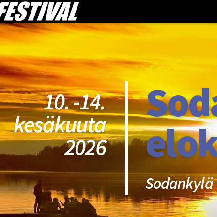
Sod
10. -14.
kesäkuuta
elok
2026
Sodankylä 