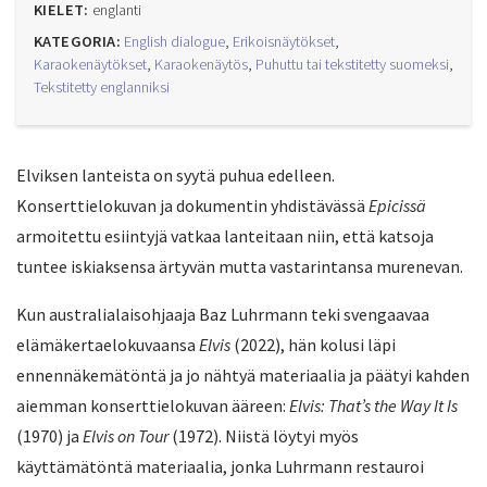
KIELET:
englanti
KATEGORIA:
English dialogue
,
Erikoisnäytökset
,
Karaokenäytökset
,
Karaokenäytös
,
Puhuttu tai tekstitetty suomeksi
,
Tekstitetty englanniksi
Elviksen lanteista on syytä puhua edelleen.
Konserttielokuvan ja dokumentin yhdistävässä
Epicissä
armoitettu esiintyjä vatkaa lanteitaan niin, että katsoja
tuntee iskiaksensa ärtyvän mutta vastarintansa murenevan.
Kun australialaisohjaaja Baz Luhrmann teki svengaavaa
elämäkertaelokuvaansa
Elvis
(2022), hän kolusi läpi
ennennäkemätöntä ja jo nähtyä materiaalia ja päätyi kahden
aiemman konserttielokuvan ääreen:
Elvis: That’s the Way It Is
(1970) ja
Elvis on Tour
(1972). Niistä löytyi myös
käyttämätöntä materiaalia, jonka Luhrmann restauroi