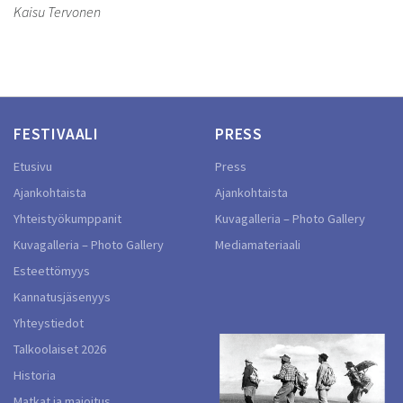
Kaisu Tervonen
FESTIVAALI
PRESS
Etusivu
Press
Ajankohtaista
Ajankohtaista
Yhteistyökumppanit
Kuvagalleria – Photo Gallery
Kuvagalleria – Photo Gallery
Mediamateriaali
Esteettömyys
Kannatusjäsenyys
Yhteystiedot
Talkoolaiset 2026
Historia
Matkat ja majoitus