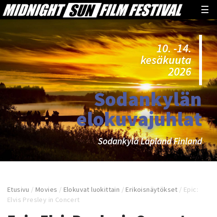
☰
10. -14.
kesäkuuta
2026
Sodankylän
elokuvajuhlat
Sodankylä Lapland Finland
Etusivu
/
Movies
/
Elokuvat luokittain
/
Erikoisnäytökset
/
Epic:
Elvis Presley in Concert