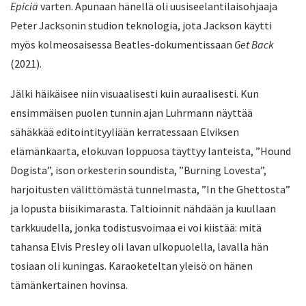
Epiciä
varten. Apunaan hänellä oli uusiseelantilaisohjaaja
Peter Jacksonin studion teknologia, jota Jackson käytti
myös kolmeosaisessa Beatles-dokumentissaan
Get Back
(2021).
Jälki häikäisee niin visuaalisesti kuin auraalisesti. Kun
ensimmäisen puolen tunnin ajan Luhrmann näyttää
sähäkkää editointityyliään kerratessaan Elviksen
elämänkaarta, elokuvan loppuosa täyttyy lanteista, ”Hound
Dogista”, ison orkesterin soundista, ”Burning Lovesta”,
harjoitusten välittömästä tunnelmasta, ”In the Ghettosta”
ja lopusta biisikimarasta. Taltioinnit nähdään ja kuullaan
tarkkuudella, jonka todistusvoimaa ei voi kiistää: mitä
tahansa Elvis Presley oli lavan ulkopuolella, lavalla hän
tosiaan oli kuningas. Karaoketeltan yleisö on hänen
tämänkertainen hovinsa.