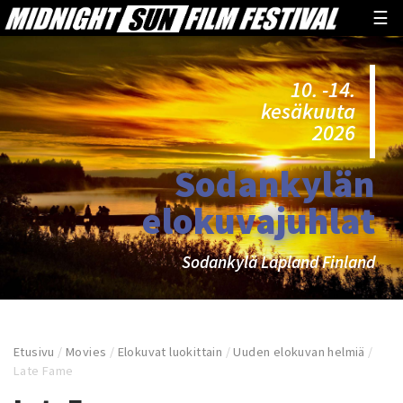
☰
10. -14.
kesäkuuta
2026
Sodankylän
elokuvajuhlat
Sodankylä Lapland Finland
Etusivu
/
Movies
/
Elokuvat luokittain
/
Uuden elokuvan helmiä
/
Late Fame