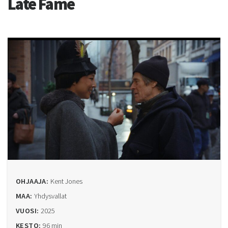
Late Fame
OHJAAJA:
Kent Jones
MAA:
Yhdysvallat
VUOSI:
2025
KESTO:
96 min