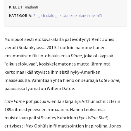
KIELET:
englanti
KATEGORIA:
English dialogue
,
Uuden elokuvan helmiä
Monipuolisesti elokuva-alalla pätevöitynyt Kent Jones
vieraili Sodankylässä 2019. Tuolloin näimme hänen
ensimmäisen fiktio-ohjauksensa
Diane
, joka oli kypsää
”aikuiselokuvaa”, kosiskelematonta mutta lämmintä
kertomaa ikääntyvistä ihmisistä nyky-Amerikan
maaseudulla. Vähintään yhtä hieno on seuraaja
Late Fame,
pääosassa lyömätön Willem Dafoe.
Late Fame
pohjautuu wieniläiskirjailija Arthur Schnitzlerin
1895 ilmestyneeseen romaaniin. Hänen teoksensa
muistetaan paitsi Stanley Kubrickin (
Eyes Wide Shut
),
erityisesti Max Ophülsin filmatisointien inspiroijina. Jones