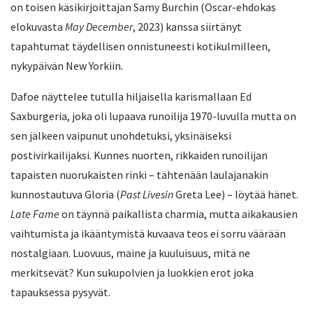
on toisen käsikirjoittajan Samy Burchin (Oscar-ehdokas
elokuvasta
May December
, 2023) kanssa siirtänyt
tapahtumat täydellisen onnistuneesti kotikulmilleen,
nykypäivän New Yorkiin.
Dafoe näyttelee tutulla hiljaisella karismallaan Ed
Saxburgeria, joka oli lupaava runoilija 1970-luvulla mutta on
sen jälkeen vaipunut unohdetuksi, yksinäiseksi
postivirkailijaksi. Kunnes nuorten, rikkaiden runoilijan
tapaisten nuorukaisten rinki – tähtenään laulajanakin
kunnostautuva Gloria (
Past Livesin
Greta Lee) – löytää hänet.
Late Fame
on täynnä paikallista charmia, mutta aikakausien
vaihtumista ja ikääntymistä kuvaava teos ei sorru väärään
nostalgiaan. Luovuus, maine ja kuuluisuus, mitä ne
merkitsevät? Kun sukupolvien ja luokkien erot joka
tapauksessa pysyvät.