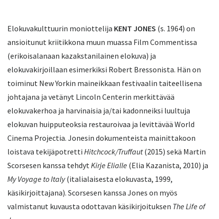
Elokuvakulttuurin moniottelija
KENT JONES
(s. 1964) on
ansioitunut kriitikkona muun muassa Film Commentissa
(erikoisalanaan kazakstanilainen elokuva) ja
elokuvakirjoillaan esimerkiksi Robert Bressonista. Hän on
toiminut New Yorkin maineikkaan festivaalin taiteellisena
johtajana ja vetänyt Lincoln Centerin merkittävää
elokuvakerhoa ja harvinaisia ja/tai kadonneiksi luultuja
elokuvan huipputeoksia restauroivaa ja levittävää World
Cinema Projectia. Jonesin dokumenteista mainittakoon
loistava tekijäpotretti
Hitchcock/Truffaut
(2015) sekä Martin
Scorsesen kanssa tehdyt
Kirje Elialle
(Elia Kazanista, 2010) ja
My Voyage to Italy
(italialaisesta elokuvasta, 1999,
käsikirjoittajana). Scorsesen kanssa Jones on myös
valmistanut kuvausta odottavan käsikirjoituksen
The Life of