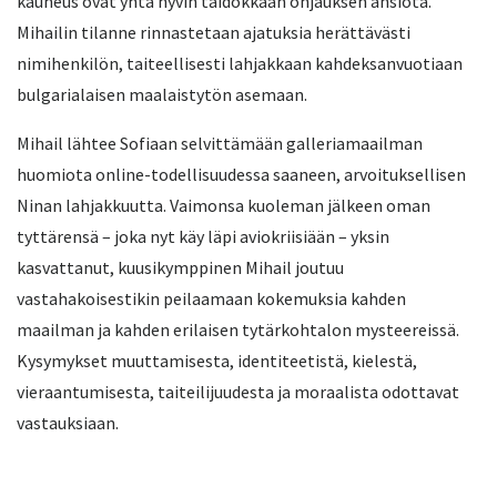
kauneus ovat yhtä hyvin taidokkaan ohjauksen ansiota.
Mihailin tilanne rinnastetaan ajatuksia herättävästi
nimihenkilön, taiteellisesti lahjakkaan kahdeksanvuotiaan
bulgarialaisen maalaistytön asemaan.
Mihail lähtee Sofiaan selvittämään galleriamaailman
huomiota online-todellisuudessa saaneen, arvoituksellisen
Ninan lahjakkuutta. Vaimonsa kuoleman jälkeen oman
tyttärensä – joka nyt käy läpi aviokriisiään – yksin
kasvattanut, kuusikymppinen Mihail joutuu
vastahakoisestikin peilaamaan kokemuksia kahden
maailman ja kahden erilaisen tytärkohtalon mysteereissä.
Kysymykset muuttamisesta, identiteetistä, kielestä,
vieraantumisesta, taiteilijuudesta ja moraalista odottavat
vastauksiaan.