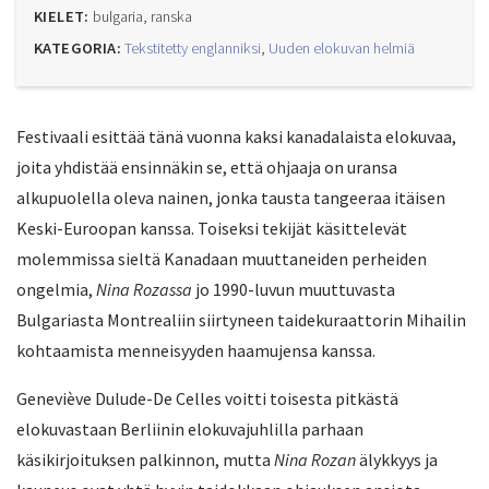
KIELET:
bulgaria, ranska
KATEGORIA:
Tekstitetty englanniksi
,
Uuden elokuvan helmiä
Festivaali esittää tänä vuonna kaksi kanadalaista elokuvaa,
joita yhdistää ensinnäkin se, että ohjaaja on uransa
alkupuolella oleva nainen, jonka tausta tangeeraa itäisen
Keski-Euroopan kanssa. Toiseksi tekijät käsittelevät
molemmissa sieltä Kanadaan muuttaneiden perheiden
ongelmia,
Nina Rozassa
jo 1990-luvun muuttuvasta
Bulgariasta Montrealiin siirtyneen taidekuraattorin Mihailin
kohtaamista menneisyyden haamujensa kanssa.
Geneviève Dulude-De Celles voitti toisesta pitkästä
elokuvastaan Berliinin elokuvajuhlilla parhaan
käsikirjoituksen palkinnon, mutta
Nina Rozan
älykkyys ja