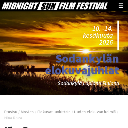
☰
10. -14.
kesäkuuta
2026
Sodankylän
elokuvajuhlat
Sodankylä Lapland Finland
Etusivu
/
Movies
/
Elokuvat luokittain
/
Uuden elokuvan helmiä
/
Nina Roza