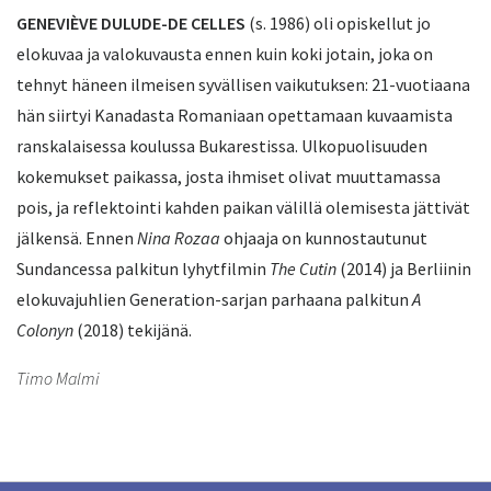
GENEVIÈVE DULUDE-DE CELLES
(s. 1986) oli opiskellut jo
elokuvaa ja valokuvausta ennen kuin koki jotain, joka on
tehnyt häneen ilmeisen syvällisen vaikutuksen: 21-vuotiaana
hän siirtyi Kanadasta Romaniaan opettamaan kuvaamista
ranskalaisessa koulussa Bukarestissa. Ulkopuolisuuden
kokemukset paikassa, josta ihmiset olivat muuttamassa
pois, ja reflektointi kahden paikan välillä olemisesta jättivät
jälkensä. Ennen
Nina Rozaa
ohjaaja on kunnostautunut
Sundancessa palkitun lyhytfilmin
The Cutin
(2014) ja Berliinin
elokuvajuhlien Generation-sarjan parhaana palkitun
A
Colonyn
(2018) tekijänä.
Timo Malmi