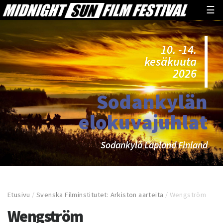
☰
10. -14.
kesäkuuta
2026
Sodankylän
elokuvajuhlat
Sodankylä Lapland Finland
Etusivu
/
Svenska Filminstitutet: Arkiston aarteita
/
Wengström
Wengström