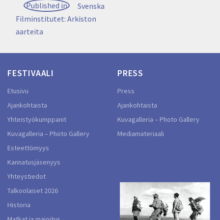
Artikkelien
Published in
Svenska
selaus
Filminstitutet: Arkiston
aarteita
FESTIVAALI
PRESS
Etusivu
Press
Ajankohtaista
Ajankohtaista
Yhteistyökumppanit
Kuvagalleria – Photo Gallery
Kuvagalleria – Photo Gallery
Mediamateriaali
Esteettömyys
Kannatusjäsenyys
Yhteystiedot
Talkoolaiset 2026
Historia
Matkat ja majoitus