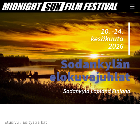
☰
10. -14.
kesäkuuta
2026
Sodankylän
elokuvajuhlat
Sodankylä Lapland Finland
Etusivu
/
Esityspaikat