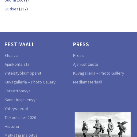
Suomi 100
(7)
Uutiset
(257)
FESTIVAALI
PRESS
Etusivu
Press
Ajankohtaista
Ajankohtaista
Yhteistyökumppanit
Kuvagalleria – Photo Gallery
Kuvagalleria – Photo Gallery
Mediamateriaali
Esteettömyys
Kannatusjäsenyys
Yhteystiedot
Talkoolaiset 2026
Historia
Matkat ja majoitus