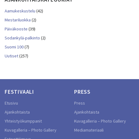
Aamukeskustelu
(42)
Mestariluokka
(2)
Päiväkooste
(39)
Sodankylä-palkinto
(2)
Suomi 100
(7)
Uutiset
(257)
FESTIVAALI
PRESS
Etusivu
Press
Ajankohtaista
Ajankohtaista
Yhteistyökumppanit
Kuvagalleria – Photo Gallery
Kuvagalleria – Photo Gallery
Mediamateriaali