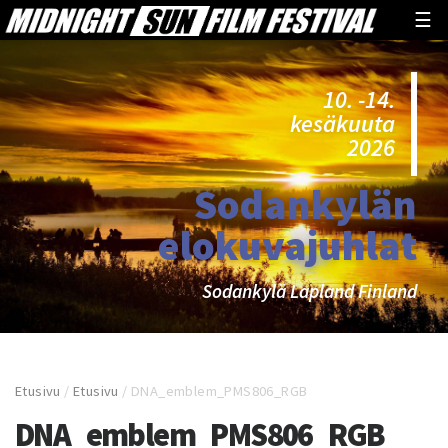
☰
10. -14.
kesäkuuta
2026
Sodankylän
elokuvajuhlat
Sodankylä Lapland Finland
Etusivu
/
Etusivu
/
DNA_emblem_PMS806_RGB
DNA_emblem_PMS806_RGB