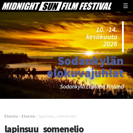
☰
10. -14.
kesäkuuta
2026
Sodankylän
elokuvajuhlat
Sodankylä Lapland Finland
Etusivu
/
Etusivu
/
lapinsuu_somenelio
lapinsuu_somenelio