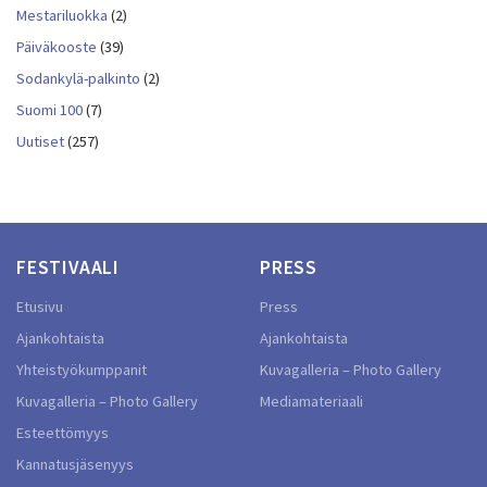
Mestariluokka
(2)
Päiväkooste
(39)
Sodankylä-palkinto
(2)
Suomi 100
(7)
Uutiset
(257)
FESTIVAALI
PRESS
Etusivu
Press
Ajankohtaista
Ajankohtaista
Yhteistyökumppanit
Kuvagalleria – Photo Gallery
Kuvagalleria – Photo Gallery
Mediamateriaali
Esteettömyys
Kannatusjäsenyys