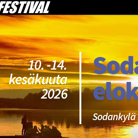
Sod
10. -14.
kesäkuuta
elok
2026
Sodankylä 