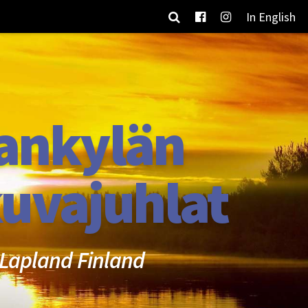
In English
ankylän
uvajuhlat
Lapland Finland