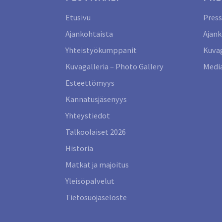
Etusivu
Press
Ajankohtaista
Ajank
Yhteistyökumppanit
Kuvag
Kuvagalleria – Photo Gallery
Media
Esteettömyys
Kannatusjäsenyys
Yhteystiedot
Talkoolaiset 2026
Historia
Matkat ja majoitus
Yleisöpalvelut
Tietosuojaseloste