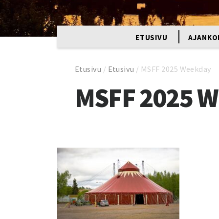
ETUSIVU
AJANKO
Etusivu
/
Etusivu
/
MSFF 2025 Weekday
MSFF 2025 