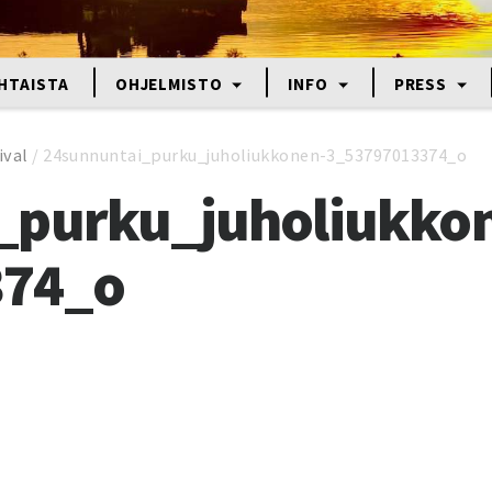
HTAISTA
OHJELMISTO
INFO
PRESS
ival
/
24sunnuntai_purku_juholiukkonen-3_53797013374_o
_purku_juholiukko
374_o