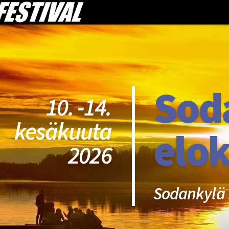
Sod
10. -14.
kesäkuuta
elok
2026
Sodankylä 