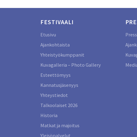
FESTIVAALI
PRE
Etusivu
Press
Ajankohtaista
Ajank
Yhteistyökumppanit
Kuvag
Kuvagalleria – Photo Gallery
Media
Esteettömyys
Kannatusjäsenyys
Yhteystiedot
Talkoolaiset 2026
Historia
Matkat ja majoitus
Yleisöpalvelut