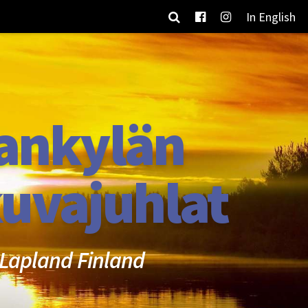
In English
ankylän
uvajuhlat
Lapland Finland