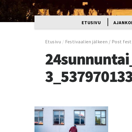
ETUSIVU
AJANKO
Etusivu
/
Festivaalien jälkeen / Post fest
24sunnuntai
3_53797013