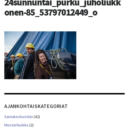
24sunnuntai_purku_juholiukk
onen-85_53797012449_o
AJANKOHTAISKATEGORIAT
Aamukeskustelu
(42)
Mestariluokka
(2)