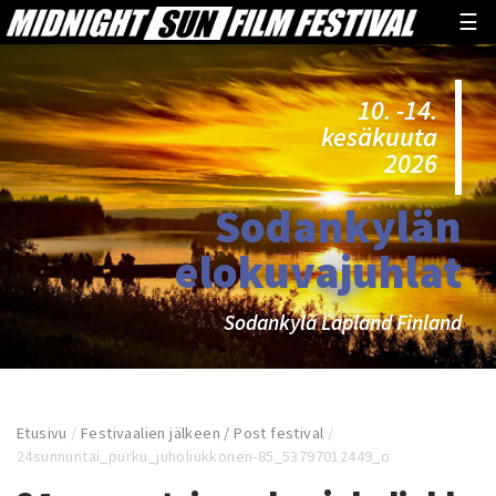
☰
10. -14.
kesäkuuta
2026
Sodankylän
elokuvajuhlat
Sodankylä Lapland Finland
Etusivu
/
Festivaalien jälkeen / Post festival
/
24sunnuntai_purku_juholiukkonen-85_53797012449_o