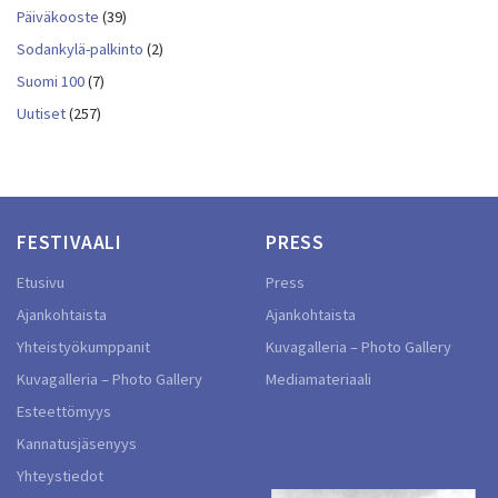
Päiväkooste
(39)
Sodankylä-palkinto
(2)
Suomi 100
(7)
Uutiset
(257)
FESTIVAALI
PRESS
Etusivu
Press
Ajankohtaista
Ajankohtaista
Yhteistyökumppanit
Kuvagalleria – Photo Gallery
Kuvagalleria – Photo Gallery
Mediamateriaali
Esteettömyys
Kannatusjäsenyys
Yhteystiedot