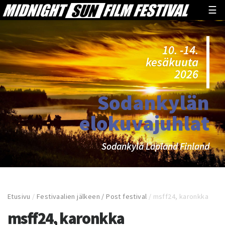
☰
10. -14.
kesäkuuta
2026
Sodankylän
elokuvajuhlat
Sodankylä Lapland Finland
Etusivu
/
Festivaalien jälkeen / Post festival
/
msff24, karonkka
msff24, karonkka