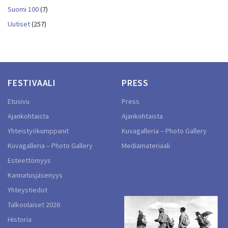
Suomi 100
(7)
Uutiset
(257)
FESTIVAALI
PRESS
Etusivu
Press
Ajankohtaista
Ajankohtaista
Yhteistyökumppanit
Kuvagalleria – Photo Gallery
Kuvagalleria – Photo Gallery
Mediamateriaali
Esteettömyys
Kannatusjäsenyys
Yhteystiedot
Talkoolaiset 2026
Historia