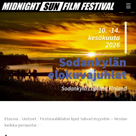
☰
10. -14.
kesäkuuta
2026
Sodankylän
elokuvajuhlat
Sodankylä Lapland Finland
Etusivu
/
Uutiset
/
Festivaaliklubin liput tulivat myyntiin – Vestan
keikka peruuntui
/
’