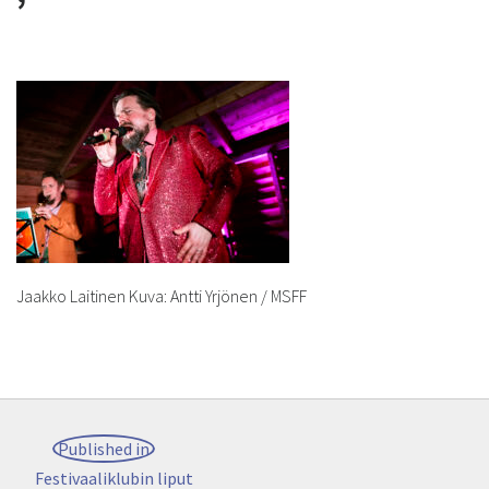
’
Jaakko Laitinen Kuva: Antti Yrjönen / MSFF
Artikkelien
Published in
selaus
Festivaaliklubin liput