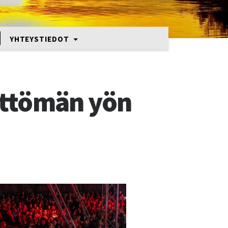
YHTEYSTIEDOT
öttömän yön