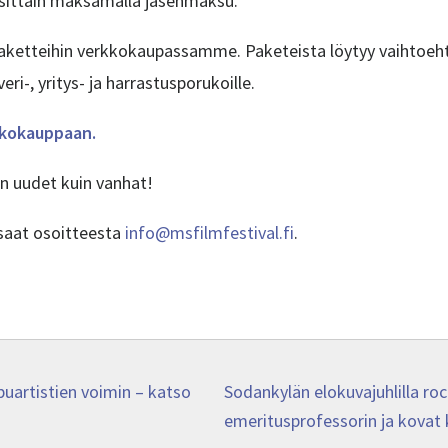
uosittain maksamalla jäsenmaksu.
paketteihin verkkokaupassamme. Paketeista löytyy vaihtoehto
ri-, yritys- ja harrastusporukoille.
kkokauppaan.
in uudet kuin vanhat!
a saat osoitteesta
info@msfilmfestival.fi
.
Next
puartistien voimin – katso
Sodankylän elokuvajuhlilla ro
post:
emeritusprofessorin ja kovat