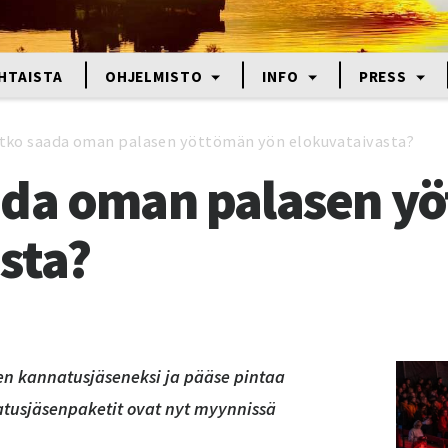
HTAISTA
OHJELMISTO
INFO
PRESS
tko saada oman palasen yöttömän yön elokuvataivasta?
ada oman palasen y
sta?
n kannatusjäseneksi ja pääse pintaa
tusjäsenpaketit ovat nyt myynnissä