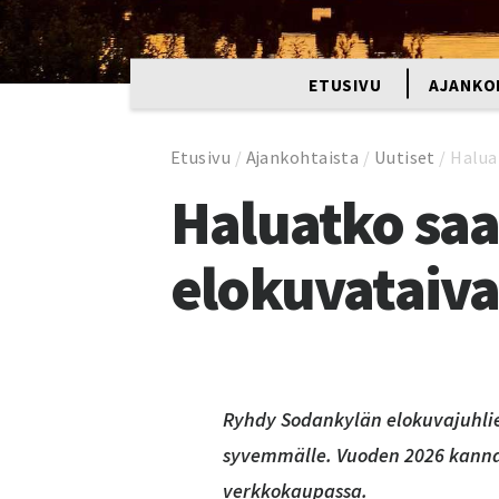
ETUSIVU
AJANKO
Etusivu
/
Ajankohtaista
/
Uutiset
/
Halua
Haluatko sa
elokuvataiva
Ryhdy Sodankylän elokuvajuhlie
syvemmälle. Vuoden 2026 kanna
verkkokaupassa.