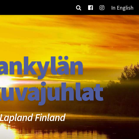
In English
ankylän
uvajuhlat
Lapland Finland