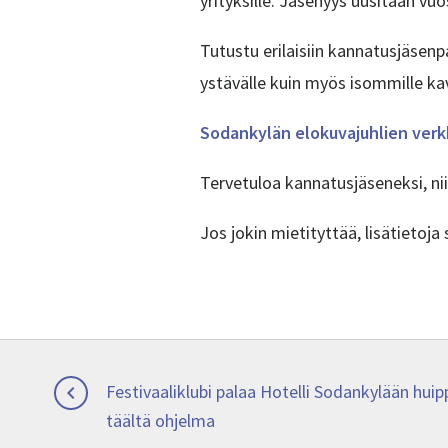
yrityksille. Jäsenyys uusitaan v
Tutustu erilaisiin kannatusjäsen
ystävälle kuin myös isommille kave
Sodankylän elokuvajuhlien ver
Tervetuloa kannatusjäseneksi, ni
Jos jokin mietityttää, lisätietoj
Artikkelien
Previous
Festivaaliklubi palaa Hotelli Sodankylään huip

post:
täältä ohjelma
selaus