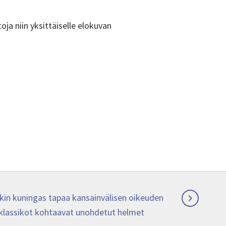
ja niin yksittäiselle elokuvan
ckin kuningas tapaa kansainvälisen oikeuden

 klassikot kohtaavat unohdetut helmet