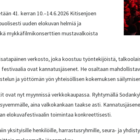
etään 41. kerran 10.–14.6.2026 Kitisenjoen
puolisesti uuden elokuvan helmiä ja
ekä mykkäfilmikonserttien mustavalkoista
tapäinen verkosto, joka koostuu työntekijöistä, talkoolaisis
 festivaalia ovat kannatusjäsenet. He osaltaan mahdollistav
stelun ja
yöttömän yön yhteisöllisen kokemuksen säilymisen t
it ovat nyt myynnissä verkkokaupassa.
Ryhtymällä Sodankyl
 syvemmälle, aina valkokankaan taakse asti. Kannatusjäsene
n elokuvafestivaalin toimintaa konkreettisesti.
yksityisille henkilöille, harrastusryhmille, seura- ja yhdistys