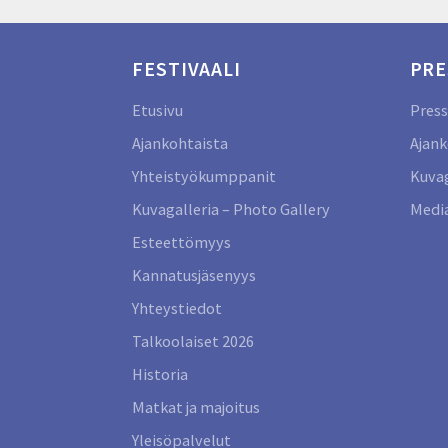
FESTIVAALI
PRE
Etusivu
Press
Ajankohtaista
Ajank
Yhteistyökumppanit
Kuvag
Kuvagalleria – Photo Gallery
Media
Esteettömyys
Kannatusjäsenyys
Yhteystiedot
Talkoolaiset 2026
Historia
Matkat ja majoitus
Yleisöpalvelut