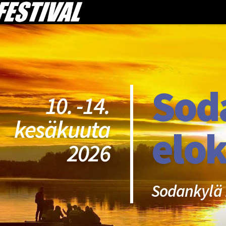
Sod
10. -14.
kesäkuuta
elok
2026
Sodankylä 