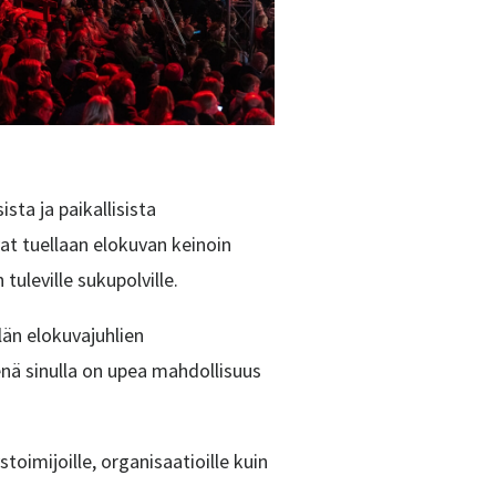
ta ja paikallisista
at tuellaan elokuvan keinoin
uleville sukupolville.
än elokuvajuhlien
nä sinulla on upea mahdollisuus
toimijoille, organisaatioille kuin