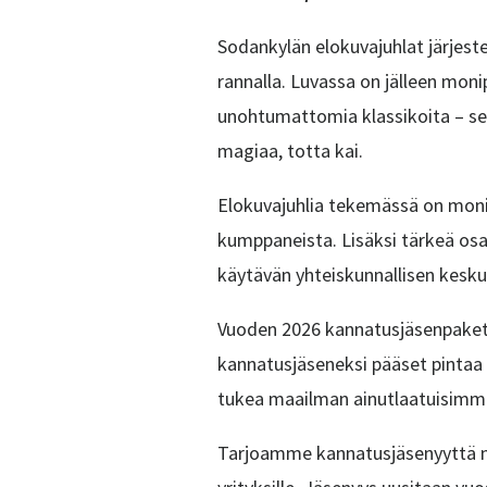
Sodankylän elokuvajuhlat järjest
rannalla. Luvassa on jälleen moni
unohtumattomia klassikoita – s
magiaa, totta kai.
Elokuvajuhlia tekemässä on monisa
kumppaneista. Lisäksi tärkeä osa
käytävän yhteiskunnallisen kesku
Vuoden 2026 kannatusjäsenpaket
kannatusjäseneksi pääset pintaa
tukea maailman ainutlaatuisimma
Tarjoamme kannatusjäsenyyttä niin 