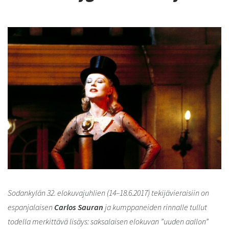
Sodankylän 32. elokuvajuhlien (14–18.6.2017) tekijävieraisiin on
espanjalaisen
Carlos Sauran
ja kumppaneiden rinnalle tullut
todella merkittävä lisäys: saksalaisen elokuvan ”uuden aallon”