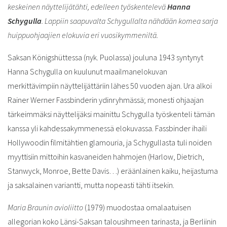
keskeinen näyttelijätähti, edelleen työskentelevä
Hanna
Schygulla
. Lappiin saapuvalta Schygullalta nähdään komea sarja
huippuohjaajien elokuvia eri vuosikymmeniltä.
Saksan Königshüttessa (nyk. Puolassa) jouluna 1943 syntynyt
Hanna Schygulla on kuulunut maailmanelokuvan
merkittävimpiin näyttelijättäriin lähes 50 vuoden ajan. Ura alkoi
Rainer Werner Fassbinderin ydinryhmässä; monesti ohjaajan
tärkeimmäksi näyttelijäksi mainittu Schygulla työskenteli tämän
kanssa yli kahdessakymmenessä elokuvassa. Fassbinder ihaili
Hollywoodin filmitähtien glamouria, ja Schygullasta tuli noiden
myyttisiin mittoihin kasvaneiden hahmojen (Harlow, Dietrich,
Stanwyck, Monroe, Bette Davis…) eräänlainen kaiku, heijastuma
ja saksalainen variantti, mutta nopeasti tähti itsekin.
Maria Braunin avioliitto
(1979) muodostaa omalaatuisen
allegorian koko Länsi-Saksan talousihmeen tarinasta, ja Berliinin