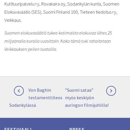
Kulttuuripalvelu ry, Rovakaira oy, Sodankylän kunta, Suomen
Elokuvasäätiö (SES), Suomi Finland 100, Tieteen tiedotus ry,
Veikkaus.
Suomen elokuvasäätiö tukee kotimaista elokuvaa lähes 25
miljoonalla eurolla vuosittain. Koko tämä tuki rahoitetaan
Veikkauksen pelien tuotoilla.
Artikkelien
Previous
Next
Von Baghin
”Suomi sataa”


selaus
post:
post:
testamenttiteos
myös keskiyön
Sodankylässä
auringon filmijuhlilla!
FESTIVAALI
PRESS