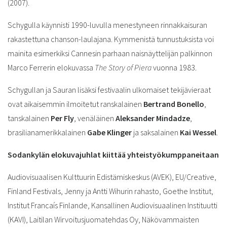
(2007).
Schygulla käynnisti 1990-luvulla menestyneen rinnakkaisuran
rakastettuna chanson-laulajana. Kymmenistä tunnustuksista voi
mainita esimerkiksi Cannesin parhaan naisnäyttelijän palkinnon
Marco Ferrerin elokuvassa
The Story of Piera
vuonna 1983.
Schygullan ja Sauran lisäksi festivaalin ulkomaiset tekijävieraat
ovat aikaisemmin ilmoitetut ranskalainen
Bertrand Bonello
,
tanskalainen
Per Fly
, venäläinen
Aleksander Mindadze
,
brasilianamerikkalainen
Gabe Klinger
ja saksalainen
Kai Wessel
.
Sodankylän elokuvajuhlat kiittää yhteistyökumppaneitaan
Audiovisuaalisen Kulttuurin Edistämiskeskus (AVEK), EU/Creative,
Finland Festivals, Jenny ja Antti Wihurin rahasto, Goethe Institut,
Institut Francaís Finlande, Kansallinen Audiovisuaalinen Instituutti
(KAVI), Laitilan Wirvoitusjuomatehdas Oy, Näkövammaisten