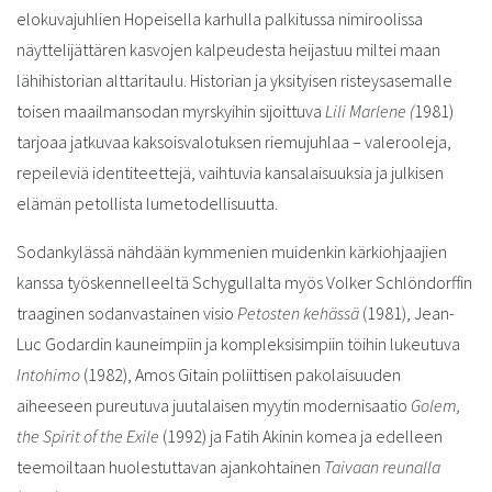
elokuvajuhlien Hopeisella karhulla palkitussa nimiroolissa
näyttelijättären kasvojen kalpeudesta heijastuu miltei maan
lähihistorian alttaritaulu. Historian ja yksityisen risteysasemalle
toisen maailmansodan myrskyihin sijoittuva
Lili Marlene (
1981)
tarjoaa jatkuvaa kaksoisvalotuksen riemujuhlaa – valerooleja,
repeileviä identiteettejä, vaihtuvia kansalaisuuksia ja julkisen
elämän petollista lumetodellisuutta.
Sodankylässä nähdään kymmenien muidenkin kärkiohjaajien
kanssa työskennelleeltä Schygullalta myös Volker Schlöndorffin
traaginen sodanvastainen visio
Petosten kehässä
(1981), Jean-
Luc Godardin kauneimpiin ja kompleksisimpiin töihin lukeutuva
Intohimo
(1982), Amos Gitain poliittisen pakolaisuuden
aiheeseen pureutuva juutalaisen myytin modernisaatio
Golem,
the Spirit of the Exile
(1992) ja Fatih Akinin komea ja edelleen
teemoiltaan huolestuttavan ajankohtainen
Taivaan reunalla