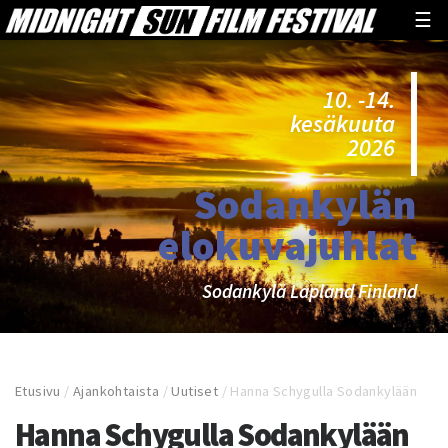
☰
10. -14.
kesäkuuta
2026
Sodankylän
elokuvajuhlat
Sodankylä Lapland Finland
Etusivu
/
Ajankohtaista
/
Uutiset
/
Hanna Schygulla Sodankylään
Hanna Schygulla Sodankylään