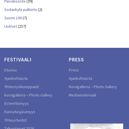
Päiväkooste
(39)
Sodankylä-palkinto
(2)
Suomi 100
(7)
Uutiset
(257)
FESTIVAALI
PRESS
Etusivu
Press
Ajankohtaista
Ajankohtaista
Yhteistyökumppanit
Kuvagalleria – Photo Gallery
Kuvagalleria – Photo Gallery
Mediamateriaali
Esteettömyys
Kannatusjäsenyys
Yhteystiedot
Talkoolaiset 2026