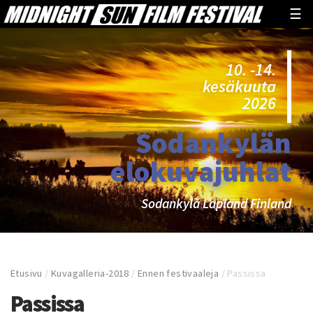
☰
10. -14.
kesäkuuta
2026
Sodankylän
elokuvajuhlat
Sodankylä Lapland Finland
Etusivu
/
Kuvagalleria-2018
/
Ennen festivaaleja
/
Passissa
Passissa