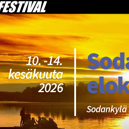
Sod
10. -14.
kesäkuuta
elok
2026
Sodankylä 