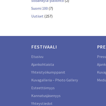
Sodankylä-palkinto
(2)
Suomi 100
(7)
Uutiset
(257)
FESTIVAALI
PRE
Etusivu
Press
Ajankohtaista
Ajank
Yhteistyökumppanit
Kuvag
Kuvagalleria – Photo Gallery
Media
Esteettömyys
Kannatusjäsenyys
Yhteystiedot