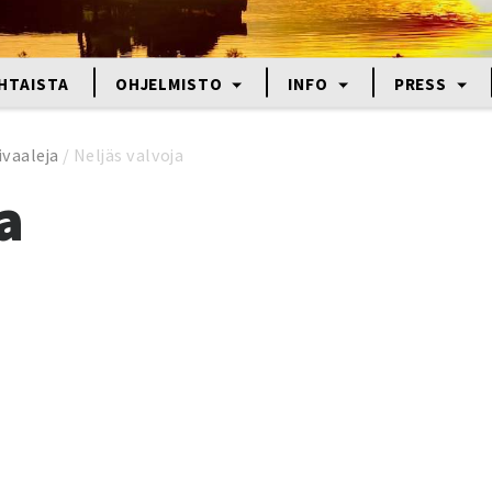
HTAISTA
OHJELMISTO
INFO
PRESS
ivaaleja
/
Neljäs valvoja
a