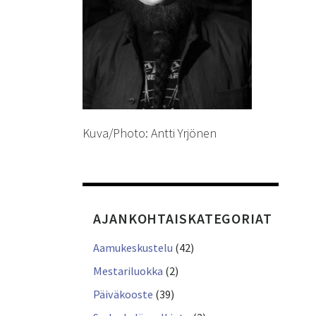
Kuva/Photo: Antti Yrjönen
AJANKOHTAISKATEGORIAT
Aamukeskustelu
(42)
Mestariluokka
(2)
Päiväkooste
(39)