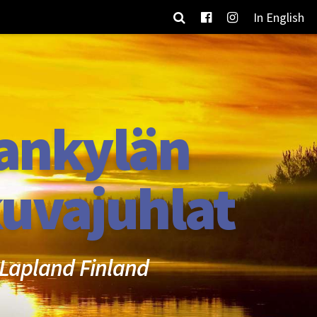
In English
ankylän
uvajuhlat
Lapland Finland