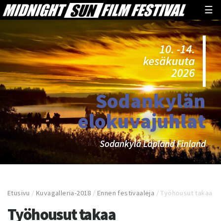
☰
10. -14.
kesäkuuta
2026
Sodankylän
elokuvajuhlat
Sodankylä Lapland Finland
Etusivu
/
Kuvagalleria-2018
/
Ennen festivaaleja
/
Työhousut takaa
Työhousut takaa