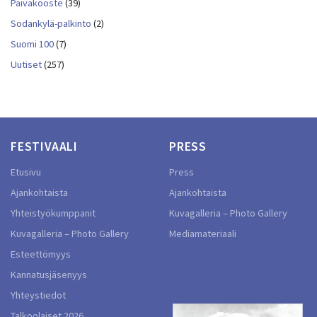
Päiväkooste
(39)
Sodankylä-palkinto
(2)
Suomi 100
(7)
Uutiset
(257)
FESTIVAALI
PRESS
Etusivu
Press
Ajankohtaista
Ajankohtaista
Yhteistyökumppanit
Kuvagalleria – Photo Gallery
Kuvagalleria – Photo Gallery
Mediamateriaali
Esteettömyys
Kannatusjäsenyys
Yhteystiedot
Talkoolaiset 2026