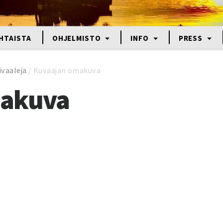
HTAISTA
OHJELMISTO
INFO
PRESS
ivaaleja
/
Kuvaajan omakuva
makuva