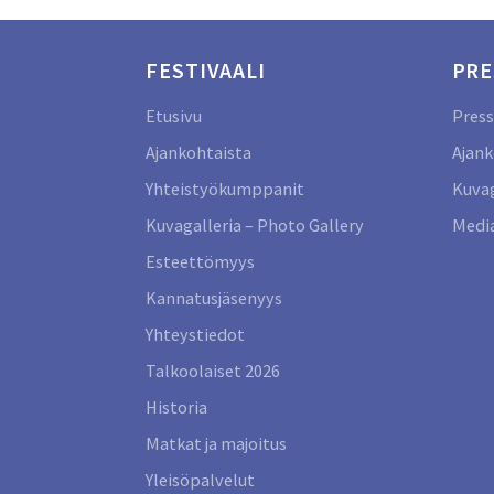
FESTIVAALI
PRE
Etusivu
Press
Ajankohtaista
Ajank
Yhteistyökumppanit
Kuvag
Kuvagalleria – Photo Gallery
Media
Esteettömyys
Kannatusjäsenyys
Yhteystiedot
Talkoolaiset 2026
Historia
Matkat ja majoitus
Yleisöpalvelut