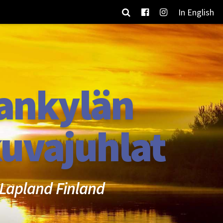
In English
ankylän
uvajuhlat
Lapland Finland