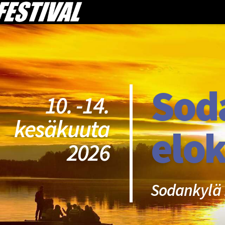
Sod
10. -14.
kesäkuuta
elok
2026
Sodankylä 