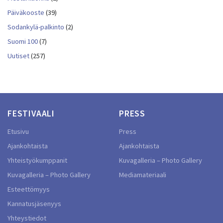
Päiväkooste
(39)
Sodankylä-palkinto
(2)
Suomi 100
(7)
Uutiset
(257)
FESTIVAALI
PRESS
Etusivu
Press
Ajankohtaista
Ajankohtaista
Yhteistyökumppanit
Kuvagalleria – Photo Gallery
Kuvagalleria – Photo Gallery
Mediamateriaali
Esteettömyys
Kannatusjäsenyys
Yhteystiedot