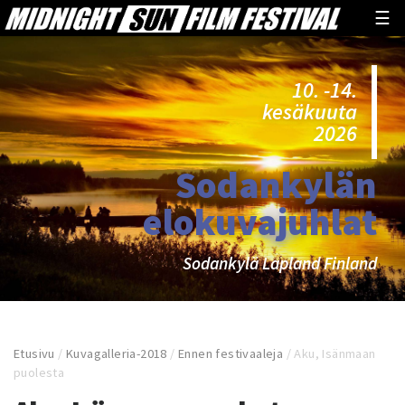
☰
10. -14.
kesäkuuta
2026
Sodankylän
elokuvajuhlat
Sodankylä Lapland Finland
Etusivu
/
Kuvagalleria-2018
/
Ennen festivaaleja
/
Aku, Isänmaan
puolesta