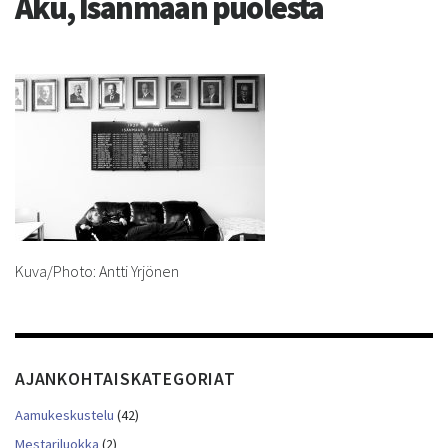
Aku, Isänmaan puolesta
Kuva/Photo: Antti Yrjönen
AJANKOHTAISKATEGORIAT
Aamukeskustelu
(42)
Mestariluokka
(2)