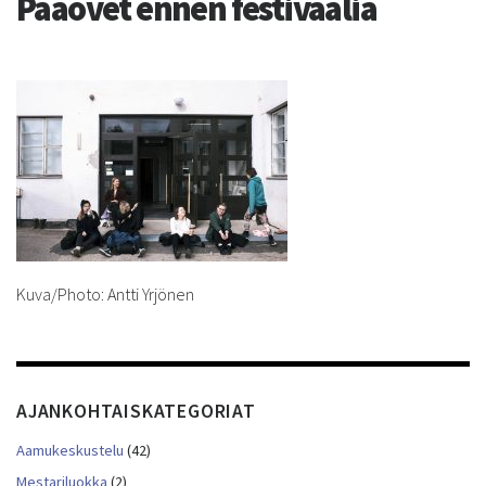
Pääovet ennen festivaalia
Kuva/Photo: Antti Yrjönen
AJANKOHTAISKATEGORIAT
Aamukeskustelu
(42)
Mestariluokka
(2)