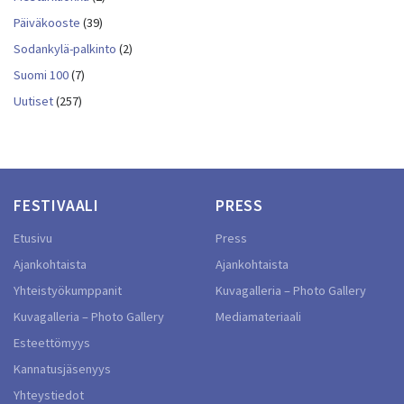
Päiväkooste
(39)
Sodankylä-palkinto
(2)
Suomi 100
(7)
Uutiset
(257)
FESTIVAALI
PRESS
Etusivu
Press
Ajankohtaista
Ajankohtaista
Yhteistyökumppanit
Kuvagalleria – Photo Gallery
Kuvagalleria – Photo Gallery
Mediamateriaali
Esteettömyys
Kannatusjäsenyys
Yhteystiedot