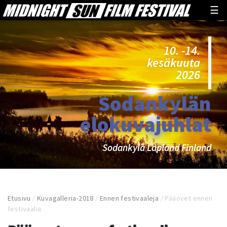
☰
10. -14.
kesäkuuta
2026
Sodankylän
elokuvajuhlat
Sodankylä Lapland Finland
Etusivu
/
Kuvagalleria-2018
/
Ennen festivaaleja
/
Pääovet ennen
festivaalia