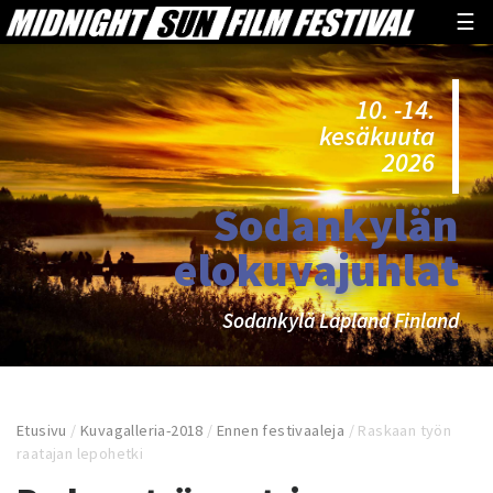
☰
10. -14.
kesäkuuta
2026
Sodankylän
elokuvajuhlat
Sodankylä Lapland Finland
Etusivu
/
Kuvagalleria-2018
/
Ennen festivaaleja
/
Raskaan työn
raatajan lepohetki