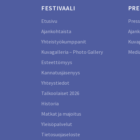
FESTIVAALI
PRE
Etusivu
Press
Ajankohtaista
Ajank
Yhteistyökumppanit
Kuvag
Kuvagalleria – Photo Gallery
Media
Esteettömyys
Kannatusjäsenyys
Yhteystiedot
Talkoolaiset 2026
Historia
Matkat ja majoitus
Yleisöpalvelut
Tietosuojaseloste