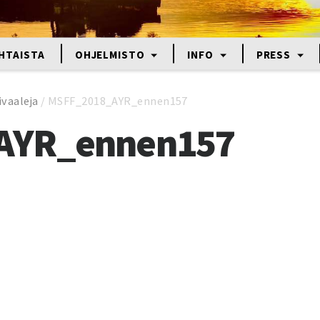
HTAISTA
OHJELMISTO
INFO
PRESS
ivaaleja
/
MSFF_2018_AYR_ennen157
AYR_ennen157