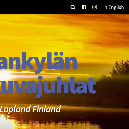
In English
ankylän
uvajuhlat
Lapland Finland