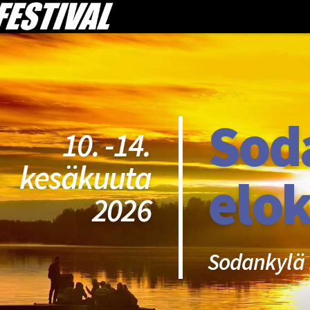
Sod
10. -14.
kesäkuuta
elok
2026
Sodankylä 